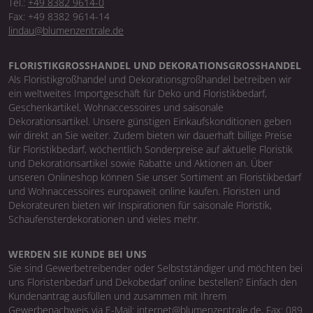
Tel.:
+49 8382 9614-0
Fax: +49 8382 9614-14
lindau@blumenzentrale.de
FLORISTIKGROSSHANDEL UND DEKORATIONSGROSSHANDEL
Als Floristikgroßhandel und Dekorationsgroßhandel betreiben wir
ein weltweites Importgeschäft für Deko und Floristikbedarf,
Geschenkartikel, Wohnaccessoires und saisonale
Dekorationsartikel. Unsere günstigen Einkaufskonditionen geben
wir direkt an Sie weiter. Zudem bieten wir dauerhaft billige Preise
für Floristikbedarf, wöchentlich Sonderpreise auf aktuelle Floristik
und Dekorationsartikel sowie Rabatte und Aktionen an. Über
unseren Onlineshop können Sie unser Sortiment an Floristikbedarf
und Wohnaccessoires europaweit online kaufen. Floristen und
Dekorateuren bieten wir Inspirationen für saisonale Floristik,
Schaufensterdekorationen und vieles mehr.
WERDEN SIE KUNDE BEI UNS
Sie sind Gewerbetreibender oder Selbstständiger und möchten bei
uns Floristenbedarf und Dekobedarf online bestellen? Einfach den
Kundenantrag ausfüllen und zusammen mit Ihrem
Gewerbenachweis via E-Mail: internet@blumenzentrale.de, Fax: 089