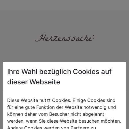
Herzenssache:
Ihre Wahl bezüglich Cookies auf
dieser Webseite
HARMONIE
FAIRNESS
Diese Website nutzt Cookies. Einige Cookies sind
Unser Sortiment steht für ein
Nicht immer ist der günstigste Preis
für eine gute Funktion der Website notwendig und
positives Lebensgefühl. Wir
auch ein guter Preis. Wir handeln
schenken natürliche, stilvolle
fair – im Hinblick auf unsere
können daher vom Besucher nicht abgelehnt
Momente für harmonische Stunden
Kalkulation, angemessene
werden, wenn Sie diese Website besuchen möchten.
zu Hause – den Ort, an dem
Entlohnung und unsere
Andere Cookies werden von Partnern zu
Menschen sich geborgen fühlen und
nachhaltigen, gewachsenen