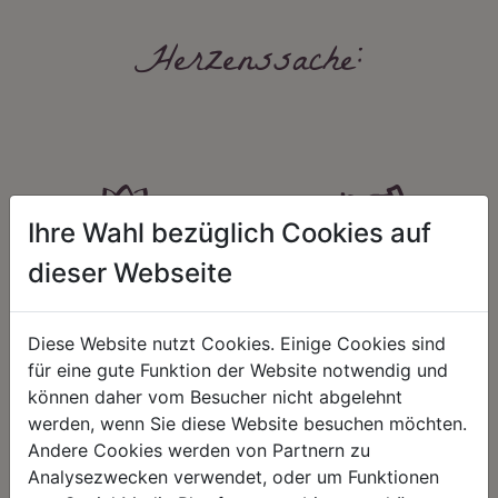
Herzenssache:
Ihre Wahl bezüglich Cookies auf
dieser Webseite
HARMONIE
FAIRNESS
Unser Sortiment steht für ein
Nicht immer ist der günstigste Preis
positives Lebensgefühl. Wir
auch ein guter Preis. Wir handeln
Diese Website nutzt Cookies. Einige Cookies sind
schenken natürliche, stilvolle
fair – im Hinblick auf unsere
für eine gute Funktion der Website notwendig und
Momente für harmonische Stunden
Kalkulation, angemessene
zu Hause – den Ort, an dem
Entlohnung und unsere
können daher vom Besucher nicht abgelehnt
Menschen sich geborgen fühlen und
nachhaltigen, gewachsenen
werden, wenn Sie diese Website besuchen möchten.
positive Energie schöpfen.
Geschäftsbeziehungen.
Andere Cookies werden von Partnern zu
Analysezwecken verwendet, oder um Funktionen