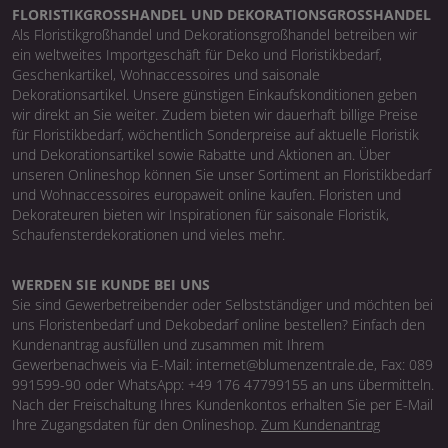
FLORISTIKGROSSHANDEL UND DEKORATIONSGROSSHANDEL
Als Floristikgroßhandel und Dekorationsgroßhandel betreiben wir
ein weltweites Importgeschäft für Deko und Floristikbedarf,
Geschenkartikel, Wohnaccessoires und saisonale
Dekorationsartikel. Unsere günstigen Einkaufskonditionen geben
wir direkt an Sie weiter. Zudem bieten wir dauerhaft billige Preise
für Floristikbedarf, wöchentlich Sonderpreise auf aktuelle Floristik
und Dekorationsartikel sowie Rabatte und Aktionen an. Über
unseren Onlineshop können Sie unser Sortiment an Floristikbedarf
und Wohnaccessoires europaweit online kaufen. Floristen und
Dekorateuren bieten wir Inspirationen für saisonale Floristik,
Schaufensterdekorationen und vieles mehr.
WERDEN SIE KUNDE BEI UNS
Sie sind Gewerbetreibender oder Selbstständiger und möchten bei
uns Floristenbedarf und Dekobedarf online bestellen? Einfach den
Kundenantrag ausfüllen und zusammen mit Ihrem
Gewerbenachweis via E-Mail: internet@blumenzentrale.de, Fax: 089
991599-90 oder WhatsApp: +49 176 47799155 an uns übermitteln.
Nach der Freischaltung Ihres Kundenkontos erhalten Sie per E-Mail
Ihre Zugangsdaten für den Onlineshop.
Zum Kundenantrag