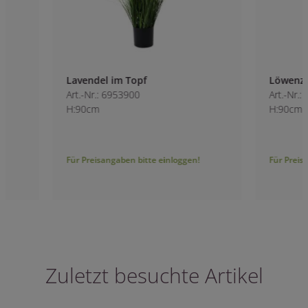
Lavendel im Topf
Löwenzahn im To
Art.-Nr.: 6953900
Art.-Nr.: 6953800
H:90cm
H:90cm
Für Preisangaben bitte einloggen!
Für Preisangaben bitt
Zuletzt besuchte Artikel