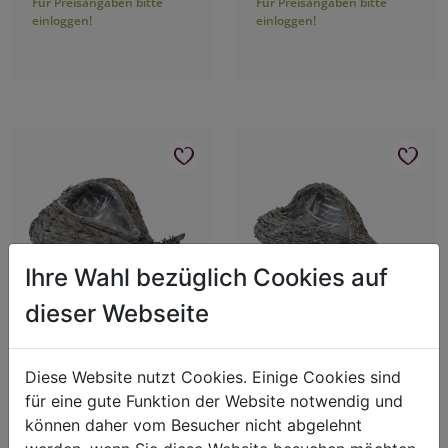
Für Preisangaben bitte
Für Preisangaben bitte
einloggen!
einloggen!
Ihre Wahl bezüglich Cookies auf
dieser Webseite
Korbgefäß Herz
Korbgefäß Herz
Art.-Nr.: 7422500
Art.-Nr.: 7422600
Diese Website nutzt Cookies. Einige Cookies sind
L:25cm B:35cm H:10cm
L:32cm B:45cm H:13cm
für eine gute Funktion der Website notwendig und
können daher vom Besucher nicht abgelehnt