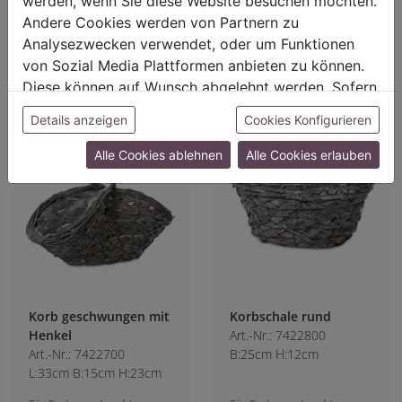
werden, wenn Sie diese Website besuchen möchten.
Für Preisangaben bitte
Für Preisangaben bitte
einloggen!
einloggen!
Andere Cookies werden von Partnern zu
Analysezwecken verwendet, oder um Funktionen
von Sozial Media Plattformen anbieten zu können.
Diese können auf Wunsch abgelehnt werden. Sofern
sie unsere Webseite weiter nutzen, geben Sie
Details anzeigen
Cookies Konfigurieren
Einwilligung zu unseren Cookies.
Alle Cookies ablehnen
Alle Cookies erlauben
Korb geschwungen mit
Korbschale rund
Henkel
Art.-Nr.: 7422800
Art.-Nr.: 7422700
B:25cm H:12cm
L:33cm B:15cm H:23cm