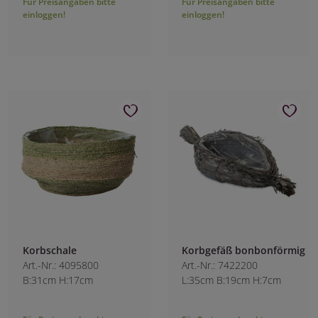
Für Preisangaben bitte
Für Preisangaben bitte
einloggen!
einloggen!
Korbschale
Korbgefäß bonbonförmig
Art.-Nr.: 4095800
Art.-Nr.: 7422200
B:31cm H:17cm
L:35cm B:19cm H:7cm