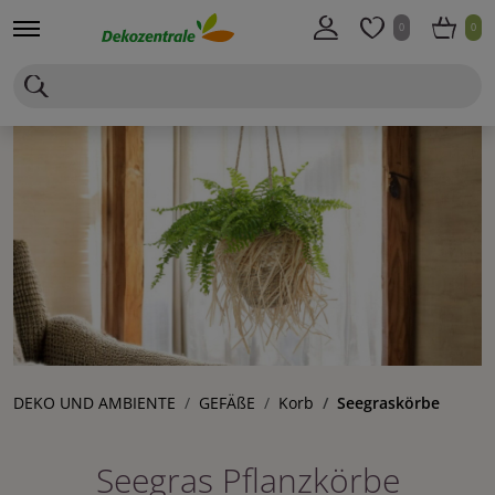
0
0
DEKO UND AMBIENTE
GEFÄßE
Korb
Seegraskörbe
Seegras Pflanzkörbe