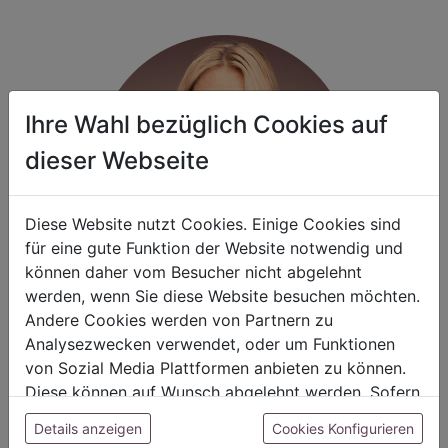
Ihre Wahl bezüglich Cookies auf
dieser Webseite
Diese Website nutzt Cookies. Einige Cookies sind
für eine gute Funktion der Website notwendig und
können daher vom Besucher nicht abgelehnt
werden, wenn Sie diese Website besuchen möchten.
Lust auf etwas Neues?
Andere Cookies werden von Partnern zu
Analysezwecken verwendet, oder um Funktionen
von Sozial Media Plattformen anbieten zu können.
Sie wollen einfach mal etwas ausprobieren? Sie haben
Diese können auf Wunsch abgelehnt werden. Sofern
Interessen an frischen Ideen, kreativem Austausch und dem
sie unsere Webseite weiter nutzen, geben Sie
Know-how von renommierten Floristen? Dann sind unsere
Details anzeigen
Cookies Konfigurieren
Einwilligung zu unseren Cookies.