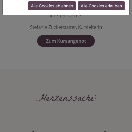
Kurse genau das Richtige! Stöbern Sie doch mal durch
Alle Cookies ablehnen
Alle Cookies erlauben
unser Kursprogramm. Unsere Kursleiterin freut sich über
Ihre Teilnahme.
Stefanie Zuckerstätter, Kursleiterin
Zum Kursangebot
Herzenssache: