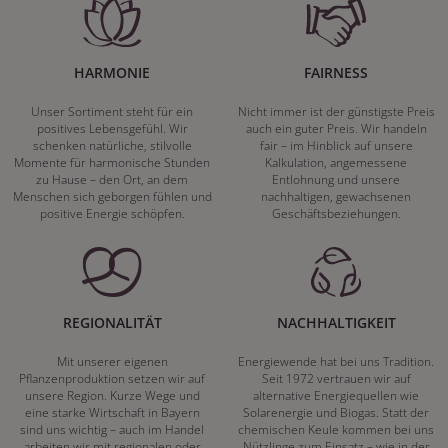
HARMONIE
FAIRNESS
Unser Sortiment steht für ein
Nicht immer ist der günstigste Preis
positives Lebensgefühl. Wir
auch ein guter Preis. Wir handeln
schenken natürliche, stilvolle
fair – im Hinblick auf unsere
Momente für harmonische Stunden
Kalkulation, angemessene
zu Hause – den Ort, an dem
Entlohnung und unsere
Menschen sich geborgen fühlen und
nachhaltigen, gewachsenen
positive Energie schöpfen.
Geschäftsbeziehungen.
REGIONALITÄT
NACHHALTIGKEIT
Mit unserer eigenen
Energiewende hat bei uns Tradition.
Pflanzenproduktion setzen wir auf
Seit 1972 vertrauen wir auf
unsere Region. Kurze Wege und
alternative Energiequellen wie
eine starke Wirtschaft in Bayern
Solarenergie und Biogas. Statt der
sind uns wichtig – auch im Handel
chemischen Keule kommen bei uns
arbeiten wir mit regionalen oder
Nützlinge zum Einsatz – wie in der