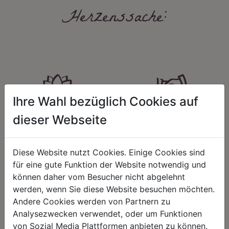
Herzenssache:
Ihre Wahl bezüglich Cookies auf
HARMONIE
FAIRNESS
dieser Webseite
Unser Sortiment steht für ein
Nicht immer ist der günstigste Preis
positives Lebensgefühl. Wir
auch ein guter Preis. Wir handeln
schenken natürliche, stilvolle
fair – im Hinblick auf unsere
Diese Website nutzt Cookies. Einige Cookies sind
Momente für harmonische Stunden
Kalkulation, angemessene
für eine gute Funktion der Website notwendig und
zu Hause – den Ort, an dem
Entlohnung und unsere
Menschen sich geborgen fühlen und
nachhaltigen, gewachsenen
können daher vom Besucher nicht abgelehnt
positive Energie schöpfen.
Geschäftsbeziehungen.
werden, wenn Sie diese Website besuchen möchten.
Andere Cookies werden von Partnern zu
Analysezwecken verwendet, oder um Funktionen
von Sozial Media Plattformen anbieten zu können.