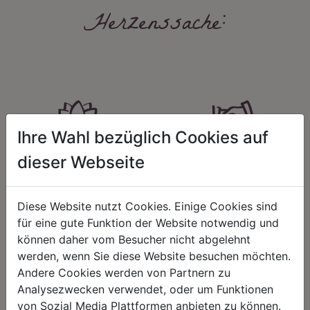
Herzenssache:
Ihre Wahl bezüglich Cookies auf
HARMONIE
FAIRNESS
dieser Webseite
Unser Sortiment steht für ein
Nicht immer ist der günstigste Preis
positives Lebensgefühl. Wir
auch ein guter Preis. Wir handeln
schenken natürliche, stilvolle
fair – im Hinblick auf unsere
Diese Website nutzt Cookies. Einige Cookies sind
Momente für harmonische Stunden
Kalkulation, angemessene
für eine gute Funktion der Website notwendig und
zu Hause – den Ort, an dem
Entlohnung und unsere
Menschen sich geborgen fühlen und
nachhaltigen, gewachsenen
können daher vom Besucher nicht abgelehnt
positive Energie schöpfen.
Geschäftsbeziehungen.
werden, wenn Sie diese Website besuchen möchten.
Andere Cookies werden von Partnern zu
Analysezwecken verwendet, oder um Funktionen
von Sozial Media Plattformen anbieten zu können.