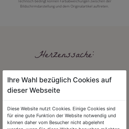
Technisch bedingt können Farbabweichungen zwischen der
Bildschirmdarstellung und dem Originalartikel auftreten.
Herzenssache:
Ihre Wahl bezüglich Cookies auf
dieser Webseite
Diese Website nutzt Cookies. Einige Cookies sind
HARMONIE
FAIRNESS
für eine gute Funktion der Website notwendig und
Unser Sortiment steht für ein
Nicht immer ist der günstigste Preis
können daher vom Besucher nicht abgelehnt
positives Lebensgefühl. Wir
auch ein guter Preis. Wir handeln