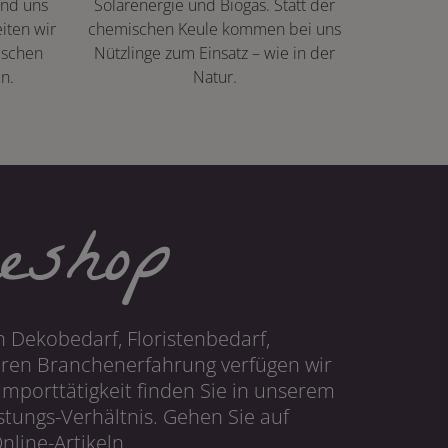
ind uns
Solarenergie und Biogas. Statt der
iten wir
chemischen Keule kommen bei uns
ischen
Nützlinge zum Einsatz – wie in der
n.
Natur.
eshop
 Dekobedarf, Floristenbedarf,
hren Branchenerfahrung verfügen wir
mporttätigkeit finden Sie in unserem
tungs-Verhältnis. Gehen Sie auf
line-Artikeln.