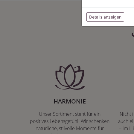
Details anzeigen
HARMONIE
Unser Sortiment steht für ein
Nicht 
positives Lebensgefühl. Wir schenken
auch ei
natürliche, stilvolle Momente für
– im Hi