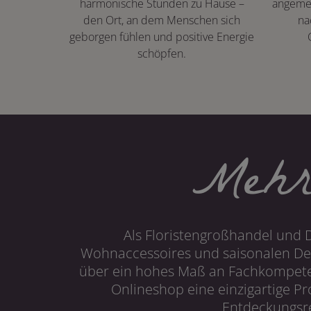
harmonische Stunden zu Hause –
angeme
den Ort, an dem Menschen sich
na
geborgen fühlen und positive Energie
schöpfen.
Mehr
Als Floristengroßhandel und 
Wohnaccessoires und saisonalen Dek
über ein hohes Maß an Fachkompetenz
Onlineshop eine einzigartige P
Entdeckungsre