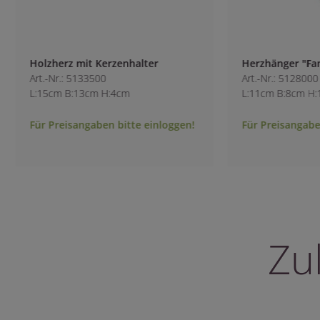
Holzherz mit Kerzenhalter
Herzhänger "Fami
Art.-Nr.: 5133500
Art.-Nr.: 5128000
L:15cm B:13cm H:4cm
L:11cm B:8cm H:1
Für Preisangaben bitte einloggen!
Für Preisangaben 
Zu