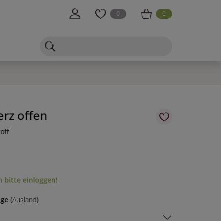
0
0
rz offen
off
 bitte einloggen!
age
(
Ausland
)