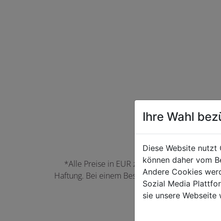
Ihre Wahl bez
Diese Website nutzt 
können daher vom Be
*Alle Preise in EUR zzgl. der jeweils gülti
Andere Cookies werd
Haftung. Bei einem Bestellwert unter 50,00 EU
Sozial Media Plattf
können Farbabwei
sie unsere Webseite 