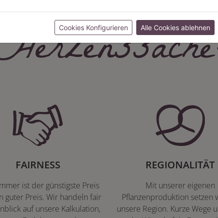
Herzenssache
Cookies Konfigurieren
Alle Cookies ablehnen
FAIRNESS
REGIONALITÄT
immer ist der günstigste Preis
Mit unserer eigenen
n guter Preis. Wir handeln fair
Pflanzenproduktion setzen w
nblick auf unsere Kalkulation,
unsere Region. Kurze Wege u