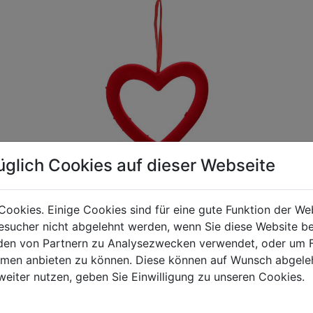
üglich Cookies auf dieser Webseite
Cookies. Einige Cookies sind für eine gute Funktion der W
sucher nicht abgelehnt werden, wenn Sie diese Website b
gen Mehrwertsteuer und Versandkosten. Für Irrtümer und fehler
en von Partnern zu Analysezwecken verwendet, oder um 
R behalten wir uns die Berechnung eines Mindermengenzuschla
ormen anbieten zu können. Diese können auf Wunsch abgele
chungen zwischen der Bildschirmdarstellung und dem Originala
weiter nutzen, geben Sie Einwilligung zu unseren Cookies.