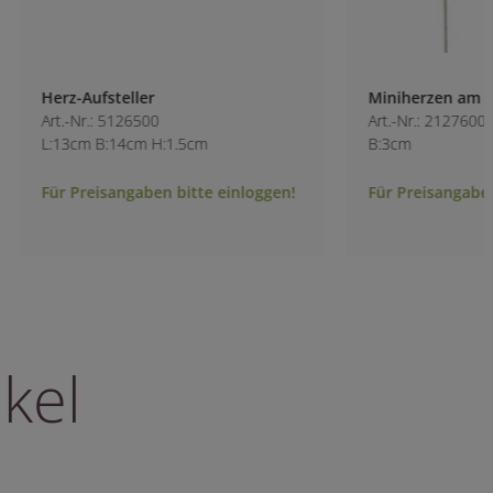
Herz-Aufsteller
Miniherzen am Sti
Art.-Nr.: 5126500
Art.-Nr.: 2127600
L:13cm B:14cm H:1.5cm
B:3cm
Für Preisangaben bitte einloggen!
Für Preisangaben b
kel