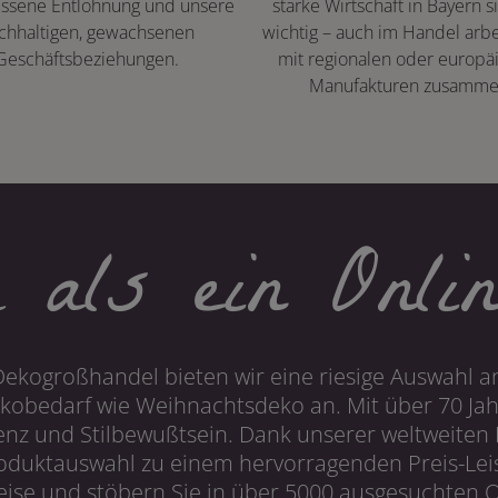
ssene Entlohnung und unsere
starke Wirtschaft in Bayern s
chhaltigen, gewachsenen
wichtig – auch im Handel arbe
Geschäftsbeziehungen.
mit regionalen oder europä
Manufakturen zusamme
 als ein Onlin
Dekogroßhandel bieten wir eine riesige Auswahl an
obedarf wie Weihnachtsdeko an. Mit über 70 Ja
 und Stilbewußtsein. Dank unserer weltweiten I
roduktauswahl zu einem hervorragenden Preis-Leis
ise und stöbern Sie in über 5000 ausgesuchten On