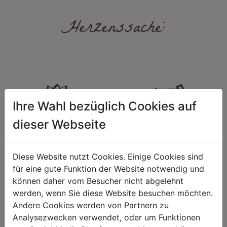
Herzenssache:
Ihre Wahl bezüglich Cookies auf
dieser Webseite
HARMONIE
FAIRNESS
Unser Sortiment steht für ein
Nicht immer ist der günstigste Preis
positives Lebensgefühl. Wir
auch ein guter Preis. Wir handeln
Diese Website nutzt Cookies. Einige Cookies sind
schenken natürliche, stilvolle
fair – im Hinblick auf unsere
für eine gute Funktion der Website notwendig und
Momente für harmonische Stunden
Kalkulation, angemessene
zu Hause – den Ort, an dem
Entlohnung und unsere
können daher vom Besucher nicht abgelehnt
Menschen sich geborgen fühlen und
nachhaltigen, gewachsenen
werden, wenn Sie diese Website besuchen möchten.
positive Energie schöpfen.
Geschäftsbeziehungen.
Andere Cookies werden von Partnern zu
Analysezwecken verwendet, oder um Funktionen