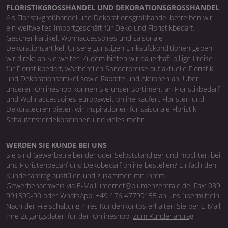
FLORISTIKGROSSHANDEL UND DEKORATIONSGROSSHANDEL
Als Floristikgroßhandel und Dekorationsgroßhandel betreiben wir
ein weltweites Importgeschäft für Deko und Floristikbedarf,
Geschenkartikel, Wohnaccessoires und saisonale
Dekorationsartikel. Unsere günstigen Einkaufskonditionen geben
wir direkt an Sie weiter. Zudem bieten wir dauerhaft billige Preise
für Floristikbedarf, wöchentlich Sonderpreise auf aktuelle Floristik
und Dekorationsartikel sowie Rabatte und Aktionen an. Über
unseren Onlineshop können Sie unser Sortiment an Floristikbedarf
und Wohnaccessoires europaweit online kaufen. Floristen und
Dekorateuren bieten wir Inspirationen für saisonale Floristik,
Schaufensterdekorationen und vieles mehr.
WERDEN SIE KUNDE BEI UNS
Sie sind Gewerbetreibender oder Selbstständiger und möchten bei
uns Floristenbedarf und Dekobedarf online bestellen? Einfach den
Kundenantrag ausfüllen und zusammen mit Ihrem
Gewerbenachweis via E-Mail: internet@blumenzentrale.de, Fax: 089
991599-90 oder WhatsApp: +49 176 47799155 an uns übermitteln.
Nach der Freischaltung Ihres Kundenkontos erhalten Sie per E-Mail
Ihre Zugangsdaten für den Onlineshop.
Zum Kundenantrag