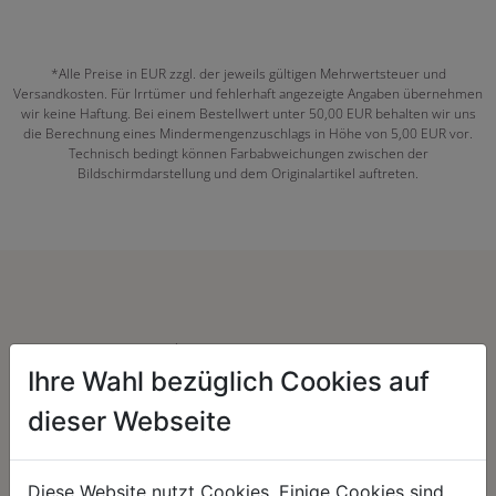
*Alle Preise in EUR zzgl. der jeweils gültigen Mehrwertsteuer und
Versandkosten. Für Irrtümer und fehlerhaft angezeigte Angaben übernehmen
wir keine Haftung. Bei einem Bestellwert unter 50,00 EUR behalten wir uns
die Berechnung eines Mindermengenzuschlags in Höhe von 5,00 EUR vor.
Technisch bedingt können Farbabweichungen zwischen der
Bildschirmdarstellung und dem Originalartikel auftreten.
Herzenssache:
Ihre Wahl bezüglich Cookies auf
dieser Webseite
Diese Website nutzt Cookies. Einige Cookies sind