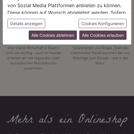
von Sozial Media Plattformen anbieten zu können.
Diese können auf Wunsch abgelehnt werden. Sofern
sie unsere Webseite weiter nutzen, geben Sie
REGIONALITÄT
NACHHALTIGKEIT
Details anzeigen
Cookies Konfigurieren
Einwilligung zu unseren Cookies.
Mit unserer eigenen
Energiewende hat bei uns Tradition.
Alle Cookies ablehnen
Alle Cookies erlauben
Pflanzenproduktion setzen wir auf
Seit 1972 vertrauen wir auf
unsere Region. Kurze Wege und
alternative Energiequellen wie
eine starke Wirtschaft in Bayern
Solarenergie und Biogas. Statt der
sind uns wichtig – auch im Handel
chemischen Keule kommen bei uns
arbeiten wir mit regionalen oder
Nützlinge zum Einsatz – wie in der
europäischen Manufakturen
Natur.
zusammen.
Mehr als ein Onlineshop