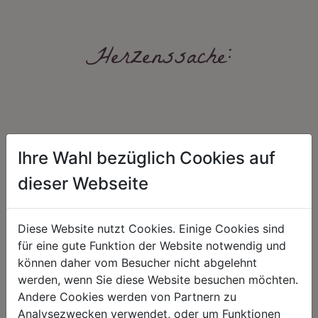
Herzenssache:
Ihre Wahl bezüglich Cookies auf
dieser Webseite
HARMONIE
FAIRNESS
Unser Sortiment steht für ein
Nicht immer ist der günstigste Preis
Diese Website nutzt Cookies. Einige Cookies sind
positives Lebensgefühl. Wir
auch ein guter Preis. Wir handeln
schenken natürliche, stilvolle
fair – im Hinblick auf unsere
für eine gute Funktion der Website notwendig und
Momente für harmonische Stunden
Kalkulation, angemessene
können daher vom Besucher nicht abgelehnt
zu Hause – den Ort, an dem
Entlohnung und unsere
Menschen sich geborgen fühlen und
nachhaltigen, gewachsenen
werden, wenn Sie diese Website besuchen möchten.
positive Energie schöpfen.
Geschäftsbeziehungen.
Andere Cookies werden von Partnern zu
Analysezwecken verwendet, oder um Funktionen