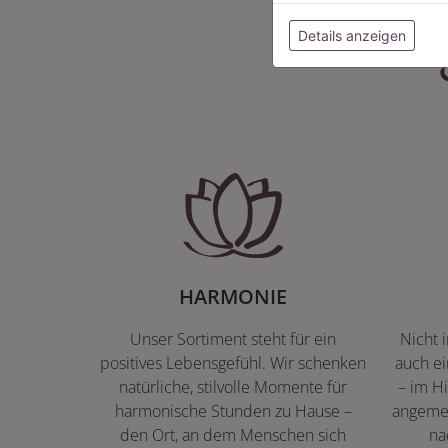
Details anzeigen
HARMONIE
Unser Sortiment steht für ein
Nicht 
positives Lebensgefühl. Wir schenken
auch ei
natürliche, stilvolle Momente für
– im Hi
harmonische Stunden zu Hause –
angeme
den Ort, an dem Menschen sich
na