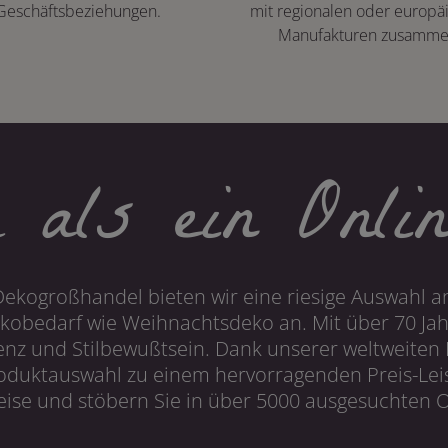
Geschäftsbeziehungen.
mit regionalen oder europä
Manufakturen zusamme
 als ein Onlin
Dekogroßhandel bieten wir eine riesige Auswahl an
obedarf wie Weihnachtsdeko an. Mit über 70 Ja
 und Stilbewußtsein. Dank unserer weltweiten I
roduktauswahl zu einem hervorragenden Preis-Leis
ise und stöbern Sie in über 5000 ausgesuchten On