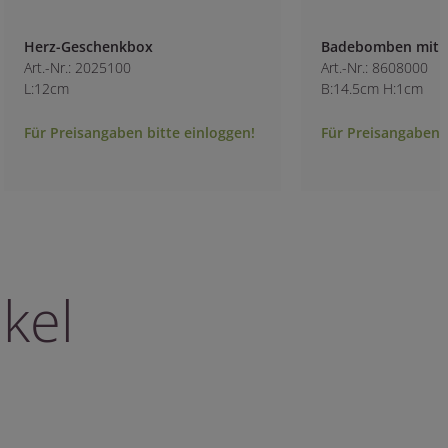
Herz-Geschenkbox
Badebomben mit B
Art.-Nr.: 2025100
Art.-Nr.: 8608000
L:12cm
B:14.5cm H:1cm
Für Preisangaben bitte einloggen!
Für Preisangaben b
kel