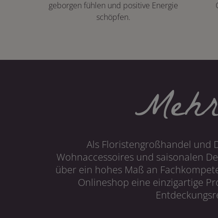
geborgen fühlen und positive Energie
schöpfen.
Mehr
Als Floristengroßhandel und 
Wohnaccessoires und saisonalen Dek
über ein hohes Maß an Fachkompetenz
Onlineshop eine einzigartige P
Entdeckungsre