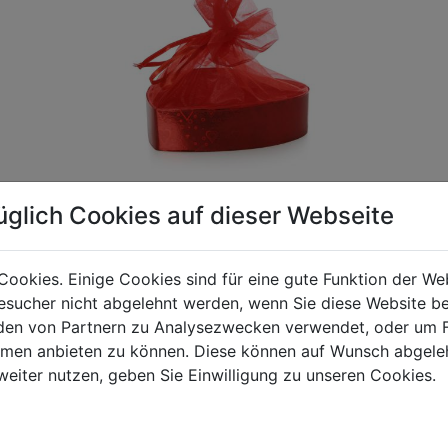
üglich Cookies auf dieser Webseite
Cookies. Einige Cookies sind für eine gute Funktion der W
gen Mehrwertsteuer und Versandkosten. Für Irrtümer und fehler
sucher nicht abgelehnt werden, wenn Sie diese Website b
R behalten wir uns die Berechnung eines Mindermengenzuschla
en von Partnern zu Analysezwecken verwendet, oder um 
chungen zwischen der Bildschirmdarstellung und dem Originala
ormen anbieten zu können. Diese können auf Wunsch abgele
weiter nutzen, geben Sie Einwilligung zu unseren Cookies.