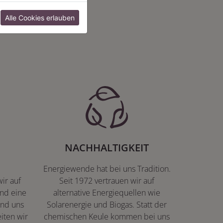
:
Alle Cookies erlauben
NACHHALTIGKEIT
Energiewende hat bei uns Tradition.
ir auf
Seit 1972 vertrauen wir auf
nd eine
alternative Energiequellen wie
ind uns
Solarenergie und Biogas. Statt der
iten wir
chemischen Keule kommen bei uns