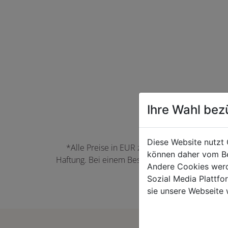
Ihre Wahl bez
Diese Website nutzt 
*Alle Preise in EUR zzgl. der jeweils gülti
können daher vom Be
Haftung. Bei einem Bestellwert unter 50,00 EU
Andere Cookies werd
können Farbabwei
Sozial Media Plattf
sie unsere Webseite 