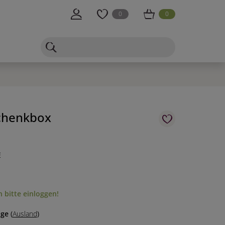
0
0
chenkbox
E
 bitte einloggen!
age
(
Ausland
)