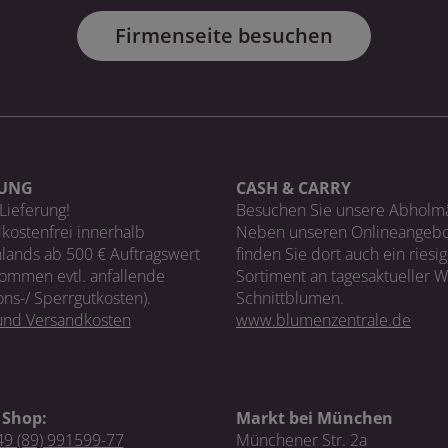
Firmenseite besuchen
RUNG
CASH & CARRY
Lieferung!
Besuchen Sie unsere Abholm
kostenfrei innerhalb
Neben unseren Onlineangebo
lands ab 500 € Auftragswert
finden Sie dort auch ein riesi
ommen evtl. anfallende
Sortiment an tagesaktueller 
ons-/ Sperrgutkosten).
Schnittblumen.
 und Versandkosten
www.blumenzentrale.de
 Shop:
Markt bei München
9 (89) 991599-77
Münchener Str. 2a