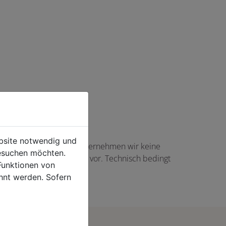
ebsite notwendig und
haft angezeigte Angaben übernehmen wir keine
esuchen möchten.
gs in Höhe von 5,00 EUR vor. Technisch bedingt
Funktionen von
rtikel auftreten.
hnt werden. Sofern