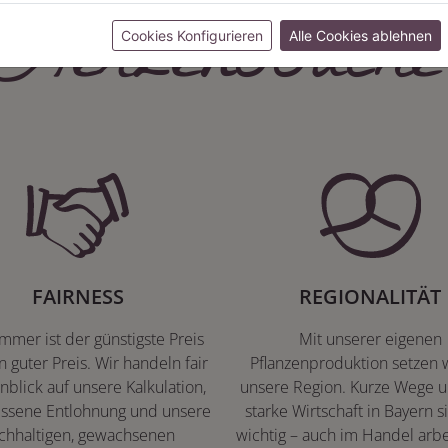
Herzenssache
Cookies Konfigurieren
Alle Cookies ablehnen
FAIRNESS
REGIONALITÄT
immer ist der günstigste Preis
Mit unserer eigenen
n guter Preis. Wir handeln fair
Pflanzenproduktion setzen w
nblick auf unsere Kalkulation,
unsere Region. Kurze Wege u
ssene Entlohnung und unsere
starke Wirtschaft in Bayern s
chhaltigen, gewachsenen
wichtig – auch im Handel arbe