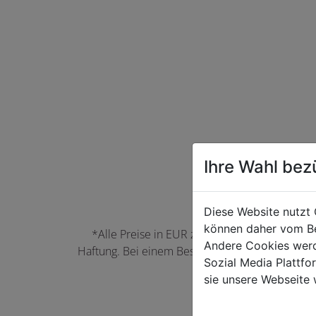
Ihre Wahl bez
Diese Website nutzt 
können daher vom Be
*Alle Preise in EUR zzgl. der jeweils gülti
Andere Cookies werd
Haftung. Bei einem Bestellwert unter 50,00 EU
Sozial Media Plattf
können Farbabwei
sie unsere Webseite 