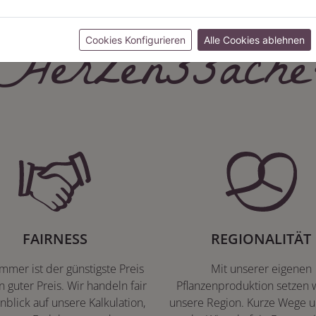
Herzenssache
Cookies Konfigurieren
Alle Cookies ablehnen
FAIRNESS
REGIONALITÄT
immer ist der günstigste Preis
Mit unserer eigenen
n guter Preis. Wir handeln fair
Pflanzenproduktion setzen w
nblick auf unsere Kalkulation,
unsere Region. Kurze Wege u