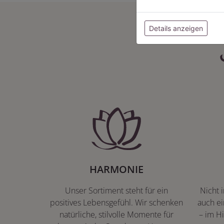
Details anzeigen
HARMONIE
Unser Sortiment steht für ein
Nicht 
positives Lebensgefühl. Wir schenken
auch ei
natürliche, stilvolle Momente für
– im Hi