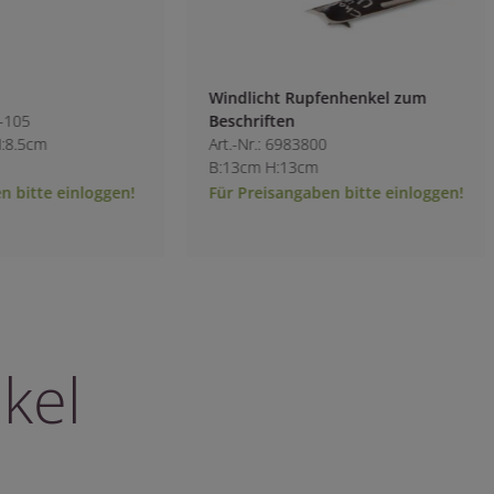
Windlicht Rupfenhenkel zum
Kerzenteller schw
Beschriften
Art.-Nr.: 8522100-1
Art.-Nr.: 6983800
L:9.5cm B:9.5cm H:
B:13cm H:13cm
Für Preisangaben bitte einloggen!
Für Preisangaben b
kel