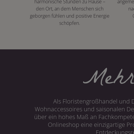
harmonische Stunden zu Hause –
angeme
den Ort, an dem Menschen sich
na
geborgen fühlen und positive Energie
schöpfen.
Mehr
Als Floristengroßhandel und 
Wohnaccessoires und saisonalen Dek
über ein hohes Maß an Fachkompetenz
Onlineshop eine einzigartige P
Entdeckungsre