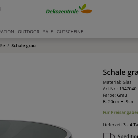
N
RATION
OUTDOOR
SALE
GUTSCHEINE
äße
Schale grau
Schale gr
Material: Glas
Art.Nr.: 1947040
Farbe: Grau
B: 20cm H: 9cm
Für Preisangaben
Lieferzeit
3 - 4 T
Speditio