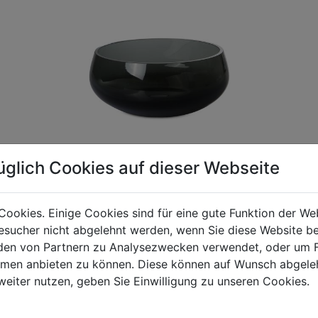
üglich Cookies auf dieser Webseite
Cookies. Einige Cookies sind für eine gute Funktion der W
sucher nicht abgelehnt werden, wenn Sie diese Website b
gen Mehrwertsteuer und Versandkosten. Für Irrtümer und fehler
en von Partnern zu Analysezwecken verwendet, oder um 
R behalten wir uns die Berechnung eines Mindermengenzuschla
ormen anbieten zu können. Diese können auf Wunsch abgele
chungen zwischen der Bildschirmdarstellung und dem Originala
weiter nutzen, geben Sie Einwilligung zu unseren Cookies.