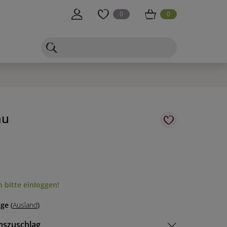
0
0
au
 bitte einloggen!
age
(
Ausland
)
nszuschlag