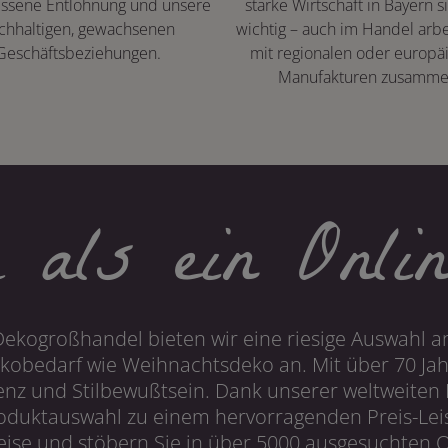
ssene Entlohnung und unsere
starke Wirtschaft in Bayern s
chhaltigen, gewachsenen
wichtig – auch im Handel arbe
Geschäftsbeziehungen.
mit regionalen oder europä
Manufakturen zusamme
 als ein Onlin
Dekogroßhandel bieten wir eine riesige Auswahl an
obedarf wie Weihnachtsdeko an. Mit über 70 Ja
 und Stilbewußtsein. Dank unserer weltweiten I
roduktauswahl zu einem hervorragenden Preis-Leis
ise und stöbern Sie in über 5000 ausgesuchten On