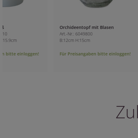
Orchideentopf mit Blasen
Topf Q grün
Art.-Nr.: 6049800
Art.-Nr.: 8941100-8
B:12cm H:15cm
B:13cm H:16cm
Für Preisangaben bitte einloggen!
Für Preisangaben 
Zu