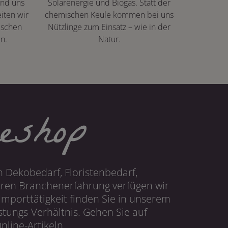
ind uns
Solarenergie und Biogas. Statt der
iten wir
chemischen Keule kommen bei uns
ischen
Nützlinge zum Einsatz – wie in der
n.
Natur.
eshop
 Dekobedarf, Floristenbedarf,
hren Branchenerfahrung verfügen wir
mporttätigkeit finden Sie in unserem
tungs-Verhältnis. Gehen Sie auf
line-Artikeln.