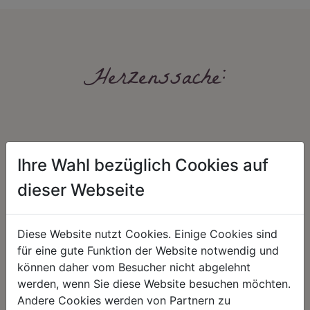
Herzenssache:
Ihre Wahl bezüglich Cookies auf
dieser Webseite
HARMONIE
FAIRNESS
Diese Website nutzt Cookies. Einige Cookies sind
Unser Sortiment steht für ein
Nicht immer ist der günstigste Preis
positives Lebensgefühl. Wir
auch ein guter Preis. Wir handeln
für eine gute Funktion der Website notwendig und
schenken natürliche, stilvolle
fair – im Hinblick auf unsere
können daher vom Besucher nicht abgelehnt
Momente für harmonische Stunden
Kalkulation, angemessene
zu Hause – den Ort, an dem
Entlohnung und unsere
werden, wenn Sie diese Website besuchen möchten.
Menschen sich geborgen fühlen und
nachhaltigen, gewachsenen
Andere Cookies werden von Partnern zu
positive Energie schöpfen.
Geschäftsbeziehungen.