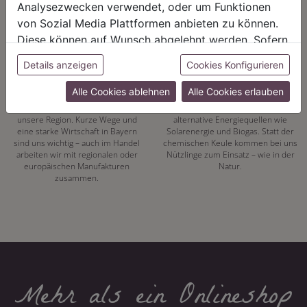
Analysezwecken verwendet, oder um Funktionen
von Sozial Media Plattformen anbieten zu können.
Diese können auf Wunsch abgelehnt werden. Sofern
sie unsere Webseite weiter nutzen, geben Sie
Details anzeigen
Cookies Konfigurieren
REGIONALITÄT
NACHHALTIGKEIT
Einwilligung zu unseren Cookies.
Alle Cookies ablehnen
Alle Cookies erlauben
Mit unserer eigenen
Energiewende hat bei uns Tradition.
Pflanzenproduktion setzen wir auf
Seit 1972 vertrauen wir auf
unsere Region. Kurze Wege und
alternative Energiequellen wie
eine starke Wirtschaft in Bayern
Solarenergie und Biogas. Statt der
sind uns wichtig – auch im Handel
chemischen Keule kommen bei uns
arbeiten wir mit regionalen oder
Nützlinge zum Einsatz – wie in der
europäischen Manufakturen
Natur.
zusammen.
Mehr als ein Onlineshop