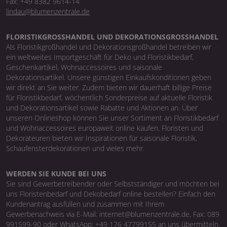
Fax: +49 8382 9614-14
lindau@blumenzentrale.de
FLORISTIKGROSSHANDEL UND DEKORATIONSGROSSHANDEL
Als Floristikgroßhandel und Dekorationsgroßhandel betreiben wir
ein weltweites Importgeschäft für Deko und Floristikbedarf,
Geschenkartikel, Wohnaccessoires und saisonale
Dekorationsartikel. Unsere günstigen Einkaufskonditionen geben
wir direkt an Sie weiter. Zudem bieten wir dauerhaft billige Preise
für Floristikbedarf, wöchentlich Sonderpreise auf aktuelle Floristik
und Dekorationsartikel sowie Rabatte und Aktionen an. Über
unseren Onlineshop können Sie unser Sortiment an Floristikbedarf
und Wohnaccessoires europaweit online kaufen. Floristen und
Dekorateuren bieten wir Inspirationen für saisonale Floristik,
Schaufensterdekorationen und vieles mehr.
WERDEN SIE KUNDE BEI UNS
Sie sind Gewerbetreibender oder Selbstständiger und möchten bei
uns Floristenbedarf und Dekobedarf online bestellen? Einfach den
Kundenantrag ausfüllen und zusammen mit Ihrem
Gewerbenachweis via E-Mail: internet@blumenzentrale.de, Fax: 089
991599-90 oder WhatsApp: +49 176 47799155 an uns übermitteln.