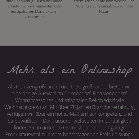
sind uns wichtig – auch im Handel
chemischen Keule kommen bei uns
arbeiten wir mit regionalen oder
Nützlinge zum Einsatz – wie in der
europäischen Manufakturen
Natur.
zusammen.
Mehr als ein Onlineshop
Als Floristengroßhandel und Dekogroßhandel bieten wir
eine riesige Auswahl an Dekobedarf, Floristenbedarf,
Wohnaccessoires und saisonalen Dekobedarf wie
Weihnachtsdeko an. Mit über 70 Jahren Branchenerfahrung
verfügen wir über ein hohes Maß an Fachkompetenz und
Stilbewußtsein. Dank unserer weltweiten Importtätigkeit
finden Sie in unserem Onlineshop eine einzigartige
Produktauswahl zu einem hervorragenden Preis-Leistungs-