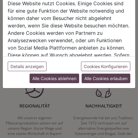
Diese Website nutzt Cookies. Einige Cookies sind
für eine gute Funktion der Website notwendig und
können daher vom Besucher nicht abgelehnt
werden, wenn Sie diese Website besuchen möchten.
HARMONIE
FAIRNESS
Andere Cookies werden von Partnern zu
Analysezwecken verwendet, oder um Funktionen
Unser Sortiment steht für ein
Nicht immer ist der günstigste Preis
positives Lebensgefühl. Wir
auch ein guter Preis. Wir handeln
von Sozial Media Plattformen anbieten zu können.
schenken natürliche, stilvolle
fair – im Hinblick auf unsere
Diese können auf Wunsch abgelehnt werden. Sofern
Momente für harmonische Stunden
Kalkulation, angemessene
zu Hause – den Ort, an dem
Entlohnung und unsere
sie unsere Webseite weiter nutzen, geben Sie
Details anzeigen
Cookies Konfigurieren
Menschen sich geborgen fühlen und
nachhaltigen, gewachsenen
Einwilligung zu unseren Cookies.
positive Energie schöpfen.
Geschäftsbeziehungen.
Alle Cookies ablehnen
Alle Cookies erlauben
REGIONALITÄT
NACHHALTIGKEIT
Mit unserer eigenen
Energiewende hat bei uns Tradition.
Pflanzenproduktion setzen wir auf
Seit 1972 vertrauen wir auf
unsere Region. Kurze Wege und
alternative Energiequellen wie
eine starke Wirtschaft in Bayern
Solarenergie und Biogas. Statt der