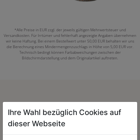
*Alle Preise in EUR zzgl. der jeweils gültigen Mehrwertsteuer und
Versandkosten. Für Irrtümer und fehlerhaft angezeigte Angaben übernehmen
wir keine Haftung. Bei einem Bestellwert unter 50,00 EUR behalten wir uns
die Berechnung eines Mindermengenzuschlags in Höhe von 5,00 EUR vor.
Technisch bedingt können Farbabweichungen zwischen der
Bildschirmdarstellung und dem Originalartikel auftreten.
Herzenssache:
Ihre Wahl bezüglich Cookies auf
dieser Webseite