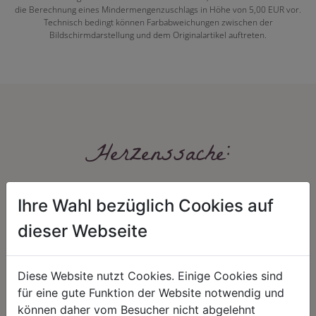
die Berechnung eines Mindermengenzuschlags in Höhe von 5,00 EUR vor.
Technisch bedingt können Farbabweichungen zwischen der
Bildschirmdarstellung und dem Originalartikel auftreten.
Herzenssache:
Ihre Wahl bezüglich Cookies auf
dieser Webseite
Diese Website nutzt Cookies. Einige Cookies sind
HARMONIE
FAIRNESS
für eine gute Funktion der Website notwendig und
können daher vom Besucher nicht abgelehnt
Unser Sortiment steht für ein
Nicht immer ist der günstigste Preis