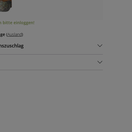
 bitte einloggen!
age
(
Ausland
)
nszuschlag