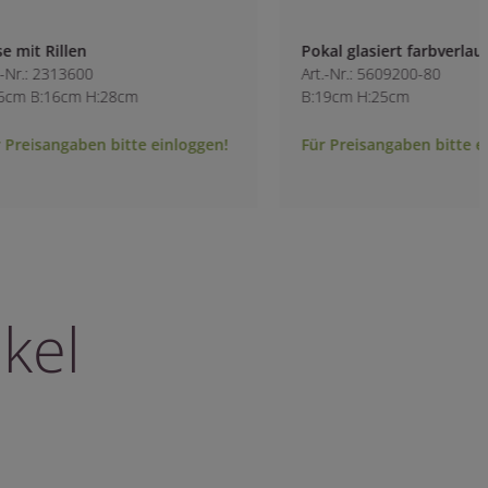
Pokal glasiert farbverlauf grün
Topf glasiert für 1
Art.-Nr.: 5609200-80
Art.-Nr.: 3700800
B:19cm H:25cm
B:17.5cm H:14cm
Für Preisangaben bitte einloggen!
Für Preisangaben b
kel