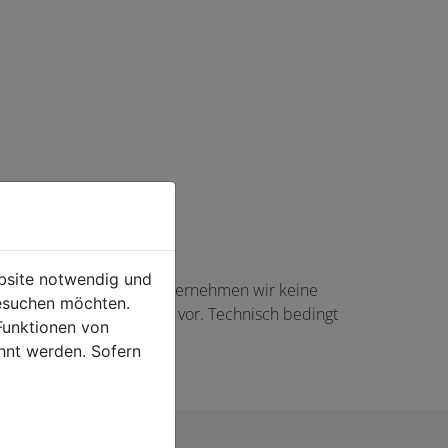
ebsite notwendig und
haft angezeigte Angaben übernehmen wir keine
esuchen möchten.
gs in Höhe von 5,00 EUR vor. Technisch bedingt
Funktionen von
rtikel auftreten.
hnt werden. Sofern