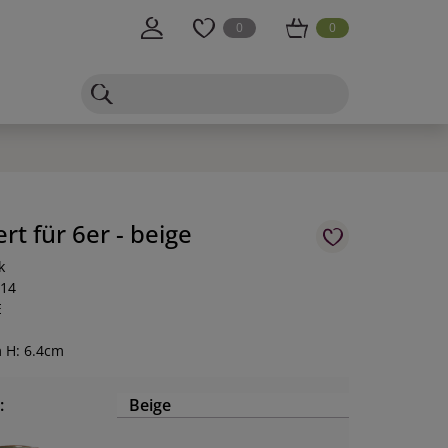
0
0
ert für 6er - beige
k
-14
E
m H: 6.4cm
:
Beige