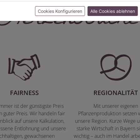
Herzenssache
Cookies Konfigurieren
Alle Cookies ablehnen
FAIRNESS
REGIONALITÄT
immer ist der günstigste Preis
Mit unserer eigenen
n guter Preis. Wir handeln fair
Pflanzenproduktion setzen w
nblick auf unsere Kalkulation,
unsere Region. Kurze Wege u
ssene Entlohnung und unsere
starke Wirtschaft in Bayern s
chhaltigen, gewachsenen
wichtig – auch im Handel arbe