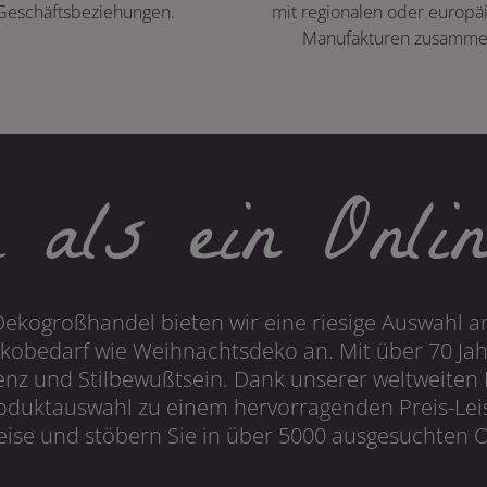
Geschäftsbeziehungen.
mit regionalen oder europä
Manufakturen zusamme
 als ein Onlin
Dekogroßhandel bieten wir eine riesige Auswahl an
obedarf wie Weihnachtsdeko an. Mit über 70 Ja
 und Stilbewußtsein. Dank unserer weltweiten I
roduktauswahl zu einem hervorragenden Preis-Leis
ise und stöbern Sie in über 5000 ausgesuchten On