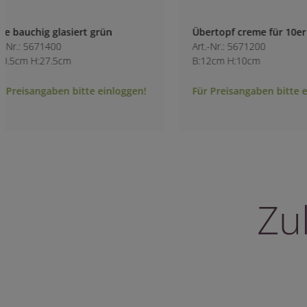
Übertopf creme für 10er
Übertopf glasiert
Art.-Nr.: 5671200
Art.-Nr.: 3700100
B:12cm H:10cm
L:19cm B:18.5cm H
Für Preisangaben bitte einloggen!
Für Preisangaben 
Zu