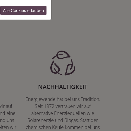
:
Alle Cookies erlauben
NACHHALTIGKEIT
Energiewende hat bei uns Tradition.
ir auf
Seit 1972 vertrauen wir auf
nd eine
alternative Energiequellen wie
ind uns
Solarenergie und Biogas. Statt der
iten wir
chemischen Keule kommen bei uns