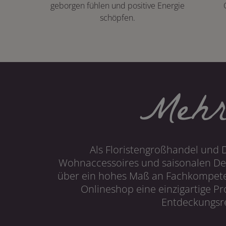
geborgen fühlen und positive Energie
schöpfen.
Mehr
Als Floristengroßhandel und 
Wohnaccessoires und saisonalen Dek
über ein hohes Maß an Fachkompetenz
Onlineshop eine einzigartige P
Entdeckungsre