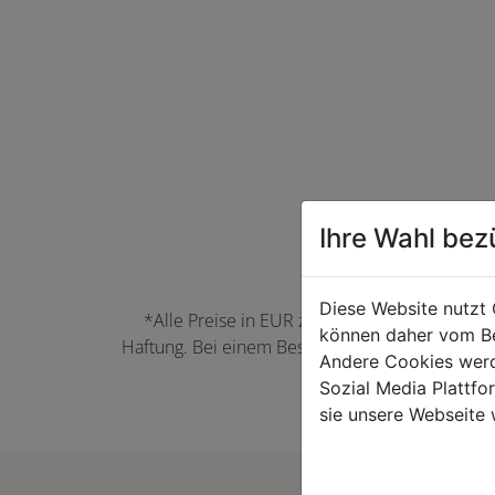
Ihre Wahl bez
Diese Website nutzt 
*Alle Preise in EUR zzgl. der jeweils gülti
können daher vom Be
Haftung. Bei einem Bestellwert unter 50,00 EU
Andere Cookies werd
können Farbabwei
Sozial Media Plattf
sie unsere Webseite 