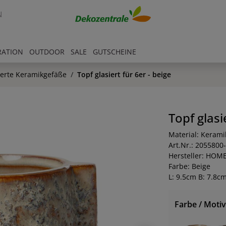
N
RATION
OUTDOOR
SALE
GUTSCHEINE
ierte Keramikgefäße
Topf glasiert für 6er - beige
Topf glasi
Material: Kerami
Art.Nr.: 2055800
Hersteller: HOM
Farbe: Beige
L: 9.5cm B: 7.8c
Farbe / Motiv