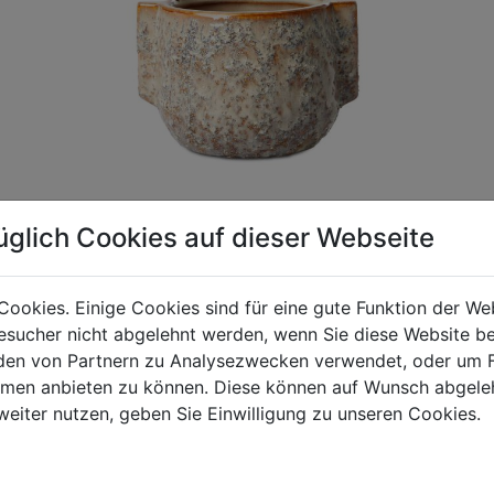
üglich Cookies auf dieser Webseite
Cookies. Einige Cookies sind für eine gute Funktion der W
gen Mehrwertsteuer und Versandkosten. Für Irrtümer und fehler
sucher nicht abgelehnt werden, wenn Sie diese Website b
R behalten wir uns die Berechnung eines Mindermengenzuschla
en von Partnern zu Analysezwecken verwendet, oder um 
chungen zwischen der Bildschirmdarstellung und dem Originala
ormen anbieten zu können. Diese können auf Wunsch abgele
weiter nutzen, geben Sie Einwilligung zu unseren Cookies.