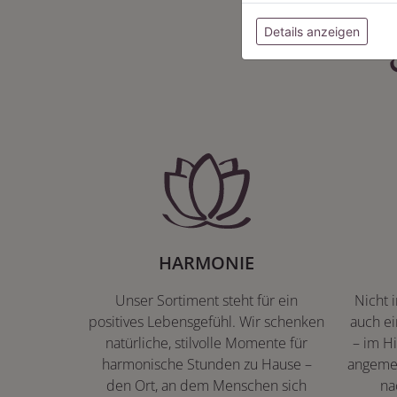
Details anzeigen
HARMONIE
Unser Sortiment steht für ein
Nicht 
positives Lebensgefühl. Wir schenken
auch ei
natürliche, stilvolle Momente für
– im Hi
harmonische Stunden zu Hause –
angeme
den Ort, an dem Menschen sich
na