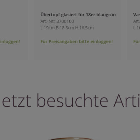
 für 18er blaugrün
Vase mit Rillen
Art.-Nr.: 2313600
:16.5cm
L:16cm B:16cm H:28cm
bitte einloggen!
Für Preisangaben bitte einloggen!
letzt besuchte Arti