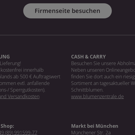
Firmenseite besuchen
RUNG
CASH & CARRY
Lieferung!
Besuchen Sie unsere Abholm
kostenfrei innerhalb
Neben unseren Onlineangebo
lands ab 500 € Auftragswert
finden Sie dort auch ein riesi
ommen evtl. anfallende
Sortiment an tagesaktueller 
ons-/ Sperrgutkosten).
Schnittblumen.
 und Versandkosten
www.blumenzentrale.de
 Shop:
Markt bei München
9 (89) 991599-77
Münchener Str. 2a