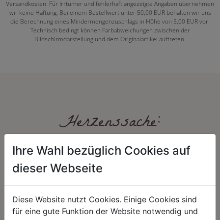
Versandkosten. Für Irrtümer und fehlerhaft angezeigte Angaben übernehmen
wir keine Haftung. Bei einem Bestellwert unter 50,00 EUR behalten wir uns
die Berechnung eines Mindermengenzuschlags in Höhe von 5,00 EUR vor.
Technisch bedingt können Farbabweichungen zwischen der
Bildschirmdarstellung und dem Originalartikel auftreten.
Herzenssache:
Ihre Wahl bezüglich Cookies auf
dieser Webseite
Diese Website nutzt Cookies. Einige Cookies sind
für eine gute Funktion der Website notwendig und
HARMONIE
FAIRNESS