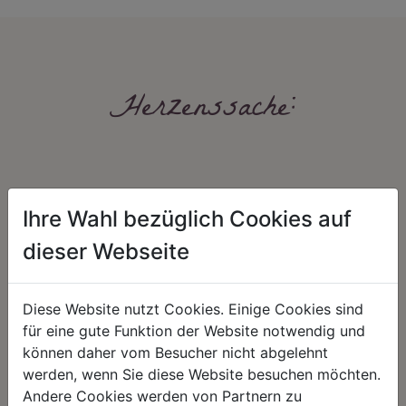
Herzenssache:
Ihre Wahl bezüglich Cookies auf
dieser Webseite
HARMONIE
FAIRNESS
Diese Website nutzt Cookies. Einige Cookies sind
Unser Sortiment steht für ein
Nicht immer ist der günstigste Preis
positives Lebensgefühl. Wir
auch ein guter Preis. Wir handeln
für eine gute Funktion der Website notwendig und
schenken natürliche, stilvolle
fair – im Hinblick auf unsere
können daher vom Besucher nicht abgelehnt
Momente für harmonische Stunden
Kalkulation, angemessene
werden, wenn Sie diese Website besuchen möchten.
zu Hause – den Ort, an dem
Entlohnung und unsere
Menschen sich geborgen fühlen und
nachhaltigen, gewachsenen
Andere Cookies werden von Partnern zu
positive Energie schöpfen.
Geschäftsbeziehungen.