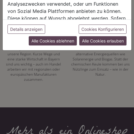
Analysezwecken verwendet, oder um Funktionen
von Sozial Media Plattformen anbieten zu können.
Diese können auf Wunsch abgelehnt werden. Sofern
sie unsere Webseite weiter nutzen, geben Sie
Details anzeigen
Cookies Konfigurieren
REGIONALITÄT
NACHHALTIGKEIT
Einwilligung zu unseren Cookies.
Alle Cookies ablehnen
Alle Cookies erlauben
Mit unserer eigenen
Energiewende hat bei uns Tradition.
Pflanzenproduktion setzen wir auf
Seit 1972 vertrauen wir auf
unsere Region. Kurze Wege und
alternative Energiequellen wie
eine starke Wirtschaft in Bayern
Solarenergie und Biogas. Statt der
sind uns wichtig – auch im Handel
chemischen Keule kommen bei uns
arbeiten wir mit regionalen oder
Nützlinge zum Einsatz – wie in der
europäischen Manufakturen
Natur.
zusammen.
Mehr als ein Onlineshop