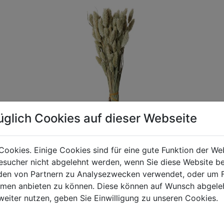
üglich Cookies auf dieser Webseite
Cookies. Einige Cookies sind für eine gute Funktion der W
sucher nicht abgelehnt werden, wenn Sie diese Website b
gen Mehrwertsteuer und Versandkosten. Für Irrtümer und fehler
en von Partnern zu Analysezwecken verwendet, oder um 
R behalten wir uns die Berechnung eines Mindermengenzuschla
ormen anbieten zu können. Diese können auf Wunsch abgele
chungen zwischen der Bildschirmdarstellung und dem Originala
weiter nutzen, geben Sie Einwilligung zu unseren Cookies.