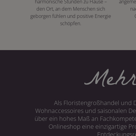
harmonische Stunden zu Hause –
angeme
den Ort, an dem Menschen sich
na
geborgen fühlen und positive Energie
schöpfen.
Mehr
Als Floristengroßhandel und 
Wohnaccessoires und saisonalen Dek
über ein hohes Maß an Fachkompetenz
Onlineshop eine einzigartige P
Entdeckungsre