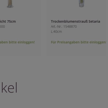
Trockenblumenstrauß Setaria
Ruskus gold
Art.-Nr.: 1548870
Art.-Nr.: 1549510
L:40cm
Für Preisangaben bitte einloggen!
Für Preisangaben b
kel