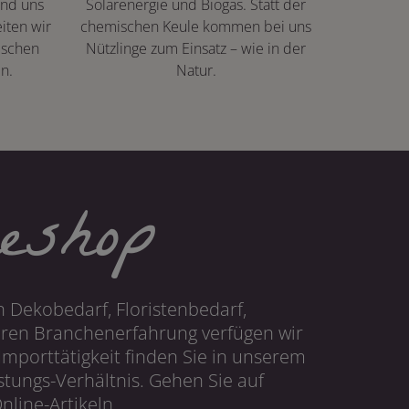
ind uns
Solarenergie und Biogas. Statt der
iten wir
chemischen Keule kommen bei uns
ischen
Nützlinge zum Einsatz – wie in der
n.
Natur.
eshop
 Dekobedarf, Floristenbedarf,
hren Branchenerfahrung verfügen wir
mporttätigkeit finden Sie in unserem
tungs-Verhältnis. Gehen Sie auf
line-Artikeln.