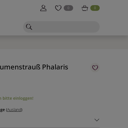
0
0
umenstrauß Phalaris
 bitte einloggen!
age
(
Ausland
)