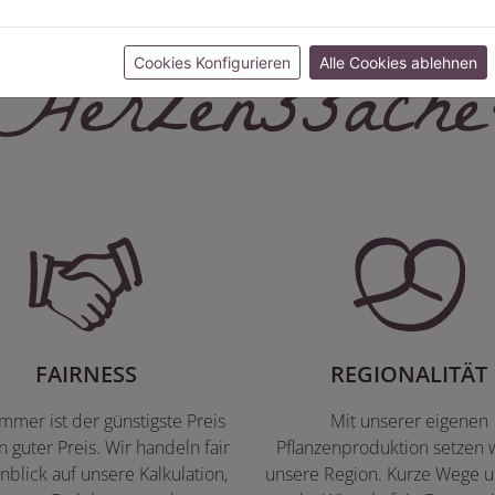
Herzenssache
Cookies Konfigurieren
Alle Cookies ablehnen
FAIRNESS
REGIONALITÄT
immer ist der günstigste Preis
Mit unserer eigenen
n guter Preis. Wir handeln fair
Pflanzenproduktion setzen w
nblick auf unsere Kalkulation,
unsere Region. Kurze Wege u