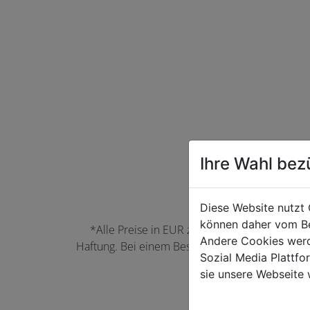
Ihre Wahl bez
Diese Website nutzt 
können daher vom Be
*Alle Preise in EUR zzgl. der jeweils gülti
Andere Cookies werd
Haftung. Bei einem Bestellwert unter 50,00 EU
Sozial Media Plattf
können Farbabwei
sie unsere Webseite 