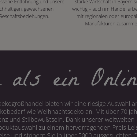
ssene Entlohnung und unsere
starke Wirtschaft in Bayern s
chhaltigen, gewachsenen
wichtig – auch im Handel arbe
Geschäftsbeziehungen.
mit regionalen oder europä
Manufakturen zusamme
 als ein Onlin
Dekogroßhandel bieten wir eine riesige Auswahl an
obedarf wie Weihnachtsdeko an. Mit über 70 Ja
 und Stilbewußtsein. Dank unserer weltweiten I
roduktauswahl zu einem hervorragenden Preis-Leis
ise und stöbern Sie in über 5000 ausgesuchten On