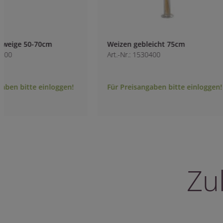
Weizen gebleicht 75cm
Eucalyptus popul
Art.-Nr.: 1530400
grün
Art.-Nr.: 3025200-8
H:50cm
Für Preisangaben bitte einloggen!
Für Preisangaben 
Zu