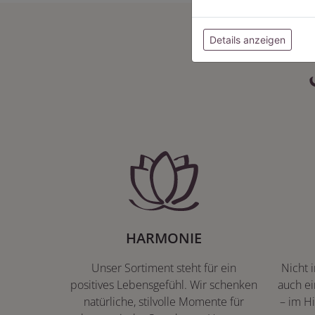
Details anzeigen
HARMONIE
Unser Sortiment steht für ein
Nicht 
positives Lebensgefühl. Wir schenken
auch ei
natürliche, stilvolle Momente für
– im Hi