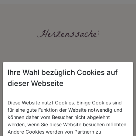
Herzenssache:
Ihre Wahl bezüglich Cookies auf
dieser Webseite
HARMONIE
FAIRNESS
Diese Website nutzt Cookies. Einige Cookies sind
Unser Sortiment steht für ein
Nicht immer ist der günstigste Preis
positives Lebensgefühl. Wir
auch ein guter Preis. Wir handeln
für eine gute Funktion der Website notwendig und
schenken natürliche, stilvolle
fair – im Hinblick auf unsere
können daher vom Besucher nicht abgelehnt
Momente für harmonische Stunden
Kalkulation, angemessene
zu Hause – den Ort, an dem
Entlohnung und unsere
werden, wenn Sie diese Website besuchen möchten.
Menschen sich geborgen fühlen und
nachhaltigen, gewachsenen
Andere Cookies werden von Partnern zu
positive Energie schöpfen.
Geschäftsbeziehungen.