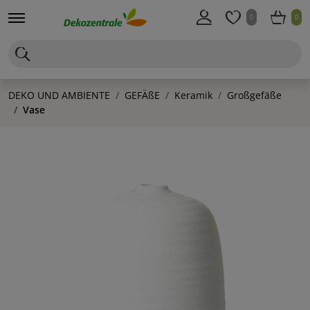
0
0
DEKO UND AMBIENTE
GEFÄßE
Keramik
Großgefäße
Vase