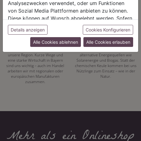
Analysezwecken verwendet, oder um Funktionen
von Sozial Media Plattformen anbieten zu können.
Diese können auf Wunsch abgelehnt werden. Sofern
sie unsere Webseite weiter nutzen, geben Sie
Details anzeigen
Cookies Konfigurieren
REGIONALITÄT
NACHHALTIGKEIT
Einwilligung zu unseren Cookies.
Alle Cookies ablehnen
Alle Cookies erlauben
Mit unserer eigenen
Energiewende hat bei uns Tradition.
Pflanzenproduktion setzen wir auf
Seit 1972 vertrauen wir auf
unsere Region. Kurze Wege und
alternative Energiequellen wie
eine starke Wirtschaft in Bayern
Solarenergie und Biogas. Statt der
sind uns wichtig – auch im Handel
chemischen Keule kommen bei uns
arbeiten wir mit regionalen oder
Nützlinge zum Einsatz – wie in der
europäischen Manufakturen
Natur.
zusammen.
Mehr als ein Onlineshop