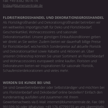
Fax: +49 8382 9614-14
lindau@blumenzentrale.de
FLORISTIKGROSSHANDEL UND DEKORATIONSGROSSHANDEL
Als Floristikgroßhandel und Dekorationsgroßhandel betreiben wir
ein weltweites Importgeschäft für Deko und Floristikbedarf,
Geschenkartikel, Wohnaccessoires und saisonale
Dekorationsartikel. Unsere günstigen Einkaufskonditionen geben
wir direkt an Sie weiter. Zudem bieten wir dauerhaft billige Preise
für Floristikbedarf, wöchentlich Sonderpreise auf aktuelle Floristik
und Dekorationsartikel sowie Rabatte und Aktionen an. Über
unseren Onlineshop können Sie unser Sortiment an Floristikbedarf
und Wohnaccessoires europaweit online kaufen. Floristen und
Dekorateuren bieten wir Inspirationen für saisonale Floristik,
Schaufensterdekorationen und vieles mehr.
WERDEN SIE KUNDE BEI UNS
Sie sind Gewerbetreibender oder Selbstständiger und möchten bei
uns Floristenbedarf und Dekobedarf online bestellen? Einfach den
Kundenantrag ausfüllen und zusammen mit Ihrem
Gewerbenachweis via E-Mail: internet@blumenzentrale.de, Fax: 089
991599-90 oder WhatsApp: +49 176 47799155 an uns übermitteln.