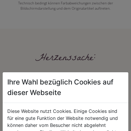
Technisch bedingt können Farbabweichungen zwischen der
Bildschirmdarstellung und dem Originalartikel auftreten.
Herzenssache:
Ihre Wahl bezüglich Cookies auf
dieser Webseite
Diese Website nutzt Cookies. Einige Cookies sind
HARMONIE
FAIRNESS
für eine gute Funktion der Website notwendig und
Unser Sortiment steht für ein
Nicht immer ist der günstigste Preis
können daher vom Besucher nicht abgelehnt
positives Lebensgefühl. Wir
auch ein guter Preis. Wir handeln