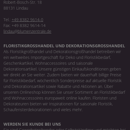
Robert-Bosch-Str. 18
88131 Lindau
Tel.:
+49 8382 9614-0
Fax: +49 8382 9614-14
lindau@blumenzentrale.de
FLORISTIKGROSSHANDEL UND DEKORATIONSGROSSHANDEL
Als Floristikgroßhandel und Dekorationsgroßhandel betreiben wir
ein weltweites Importgeschäft für Deko und Floristikbedarf,
Geschenkartikel, Wohnaccessoires und saisonale
Dekorationsartikel. Unsere günstigen Einkaufskonditionen geben
wir direkt an Sie weiter. Zudem bieten wir dauerhaft billige Preise
für Floristikbedarf, wöchentlich Sonderpreise auf aktuelle Floristik
und Dekorationsartikel sowie Rabatte und Aktionen an. Über
unseren Onlineshop können Sie unser Sortiment an Floristikbedarf
und Wohnaccessoires europaweit online kaufen. Floristen und
Dekorateuren bieten wir Inspirationen für saisonale Floristik,
Schaufensterdekorationen und vieles mehr.
WERDEN SIE KUNDE BEI UNS
Sie sind Gewerbetreibender oder Selbstständiger und möchten bei