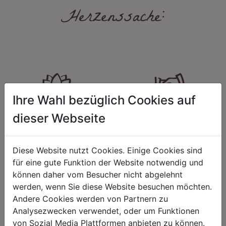
Herzenssache:
Ihre Wahl bezüglich Cookies auf
HARMONIE
FAIRNESS
dieser Webseite
Unser Sortiment steht für ein
Nicht immer ist der günstigste Preis
positives Lebensgefühl. Wir
auch ein guter Preis. Wir handeln
schenken natürliche, stilvolle
fair – im Hinblick auf unsere
Diese Website nutzt Cookies. Einige Cookies sind
Momente für harmonische Stunden
Kalkulation, angemessene
für eine gute Funktion der Website notwendig und
zu Hause – den Ort, an dem
Entlohnung und unsere
Menschen sich geborgen fühlen und
nachhaltigen, gewachsenen
können daher vom Besucher nicht abgelehnt
positive Energie schöpfen.
Geschäftsbeziehungen.
werden, wenn Sie diese Website besuchen möchten.
Andere Cookies werden von Partnern zu
Analysezwecken verwendet, oder um Funktionen
von Sozial Media Plattformen anbieten zu können.