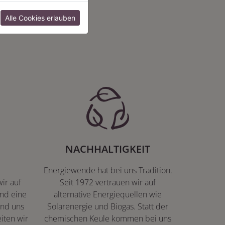
:
Alle Cookies erlauben
NACHHALTIGKEIT
Energiewende hat bei uns Tradition.
ir auf
Seit 1972 vertrauen wir auf
nd eine
alternative Energiequellen wie
ind uns
Solarenergie und Biogas. Statt der
iten wir
chemischen Keule kommen bei uns