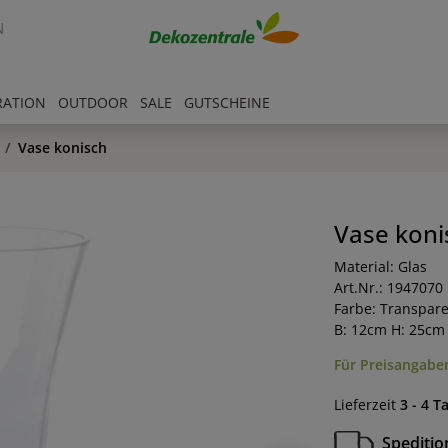
N
RATION
OUTDOOR
SALE
GUTSCHEINE
Vase konisch
Vase koni
Material: Glas
Art.Nr.: 1947070
Farbe: Transpar
B: 12cm H: 25cm
Für Preisangaben
Lieferzeit
3 - 4 T
Speditio