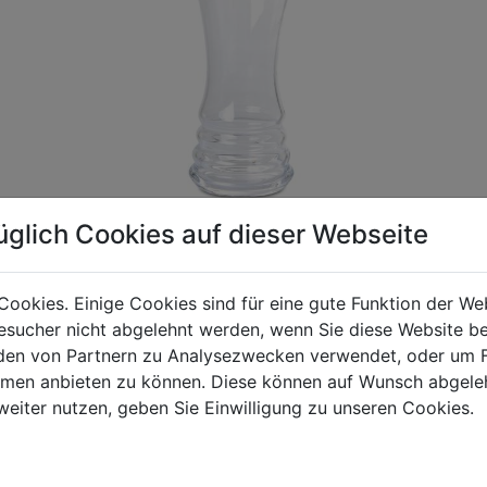
üglich Cookies auf dieser Webseite
Cookies. Einige Cookies sind für eine gute Funktion der W
gen Mehrwertsteuer und Versandkosten. Für Irrtümer und fehler
sucher nicht abgelehnt werden, wenn Sie diese Website b
R behalten wir uns die Berechnung eines Mindermengenzuschla
en von Partnern zu Analysezwecken verwendet, oder um 
chungen zwischen der Bildschirmdarstellung und dem Originala
ormen anbieten zu können. Diese können auf Wunsch abgele
weiter nutzen, geben Sie Einwilligung zu unseren Cookies.