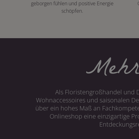
geborgen fühlen und positive Energie
schöpfen.
Mehr
Als Floristengroßhandel und 
Wohnaccessoires und saisonalen Dek
über ein hohes Maß an Fachkompetenz
Onlineshop eine einzigartige P
Entdeckungsre