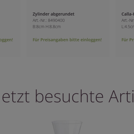
det
Calla-Klammer
Art.-Nr.: 9979600
L:4.5cm B:2cm H:2cm
bitte einloggen!
Für Preisangaben bitte einloggen!
letzt besuchte Arti