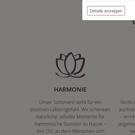
Details anzeigen
HARMONIE
Unser Sortiment steht für ein
Nicht 
positives Lebensgefühl. Wir schenken
auch ei
natürliche, stilvolle Momente für
– im Hi
harmonische Stunden zu Hause –
angeme
den Ort, an dem Menschen sich
na