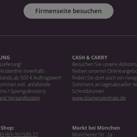
Firmenseite besuchen
RUNG
CASH & CARRY
Lieferung!
Besuchen Sie unsere Abholm
kostenfrei innerhalb
Neben unseren Onlineangebo
lands ab 500 € Auftragswert
finden Sie dort auch ein riesi
ommen evtl. anfallende
Sortiment an tagesaktueller 
ons-/ Sperrgutkosten).
Schnittblumen.
 und Versandkosten
www.blumenzentrale.de
 Shop:
Markt bei München
9 (89) 991599-77
Münchener Str. 2a