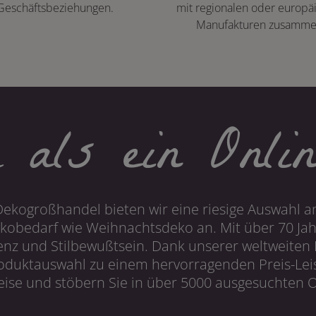
Geschäftsbeziehungen.
mit regionalen oder europä
Manufakturen zusamme
 als ein Onlin
Dekogroßhandel bieten wir eine riesige Auswahl an
obedarf wie Weihnachtsdeko an. Mit über 70 Ja
 und Stilbewußtsein. Dank unserer weltweiten I
roduktauswahl zu einem hervorragenden Preis-Leis
ise und stöbern Sie in über 5000 ausgesuchten On