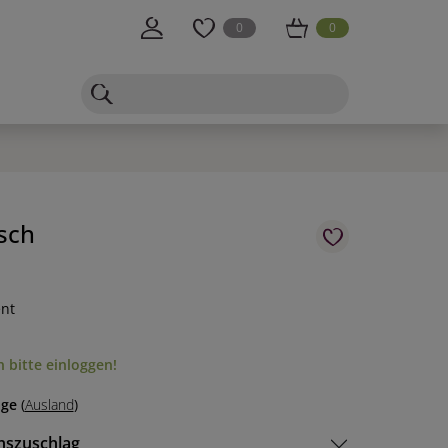
0
0
sch
ent
 bitte einloggen!
age
(
Ausland
)
nszuschlag