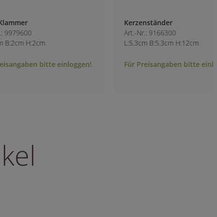
Kerzenständer
Dekosand 0,5-1mm
Art.-Nr.: 9166300
Art.-Nr.: 9254300-1
L:5.3cm B:5.3cm H:12cm
L:6.5cm B:6.5cm H:
Für Preisangaben bitte einloggen!
Für Preisangaben b
kel