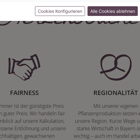
Herzenssache
Cookies Konfigurieren
Alle Cookies ablehnen
FAIRNESS
REGIONALITÄT
immer ist der günstigste Preis
Mit unserer eigenen
n guter Preis. Wir handeln fair
Pflanzenproduktion setzen w
nblick auf unsere Kalkulation,
unsere Region. Kurze Wege u
ssene Entlohnung und unsere
starke Wirtschaft in Bayern s
chhaltigen, gewachsenen
wichtig – auch im Handel arbe