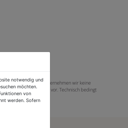
ebsite notwendig und
haft angezeigte Angaben übernehmen wir keine
esuchen möchten.
gs in Höhe von 5,00 EUR vor. Technisch bedingt
Funktionen von
rtikel auftreten.
hnt werden. Sofern