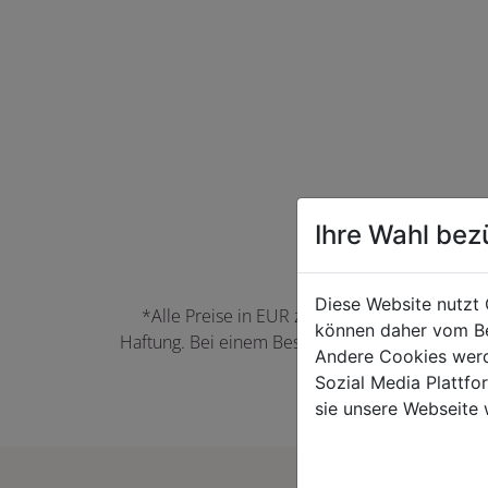
Ihre Wahl bez
Diese Website nutzt 
*Alle Preise in EUR zzgl. der jeweils gülti
können daher vom Be
Haftung. Bei einem Bestellwert unter 50,00 EU
Andere Cookies werd
können Farbabwei
Sozial Media Plattf
sie unsere Webseite 