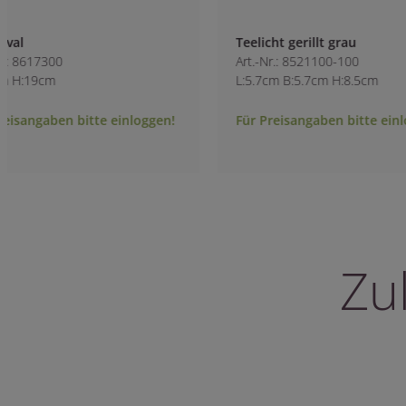
Teelicht gerillt grau
Zylinder abgerun
Art.-Nr.: 8521100-100
Art.-Nr.: 8490400
L:5.7cm B:5.7cm H:8.5cm
B:8cm H:8.8cm
Für Preisangaben bitte einloggen!
Für Preisangaben 
Zu