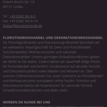
Robert-Bosch-Str. 18
88131 Lindau
Tel.:
+49 8382 9614-0
Fax: +49 8382 9614-14
lindau@blumenzentrale.de
FLORISTIKGROSSHANDEL UND DEKORATIONSGROSSHANDEL
Als Floristikgroßhandel und Dekorationsgroßhandel betreiben wir
ein weltweites Importgeschäft für Deko und Floristikbedarf,
Geschenkartikel, Wohnaccessoires und saisonale
Dekorationsartikel. Unsere günstigen Einkaufskonditionen geben
wir direkt an Sie weiter. Zudem bieten wir dauerhaft billige Preise
für Floristikbedarf, wöchentlich Sonderpreise auf aktuelle Floristik
und Dekorationsartikel sowie Rabatte und Aktionen an. Über
unseren Onlineshop können Sie unser Sortiment an Floristikbedarf
und Wohnaccessoires europaweit online kaufen. Floristen und
Dekorateuren bieten wir Inspirationen für saisonale Floristik,
Schaufensterdekorationen und vieles mehr.
WERDEN SIE KUNDE BEI UNS
Sie sind Gewerbetreibender oder Selbstständiger und möchten bei