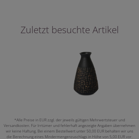
Zuletzt besuchte Artikel
*Alle Preise in EUR zzgl. der jeweils gültigen Mehrwertsteuer und
Versandkosten. Für Irrtümer und fehlerhaft angezeigte Angaben übernehmen
wir keine Haftung. Bei einem Bestellwert unter 50,00 EUR behalten wir uns
die Berechnung eines Mindermengenzuschlags in Höhe von 5,00 EUR vor.