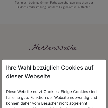
Technisch bedingt können Farbabweichungen zwischen der
Bildschirmdarstellung und dem Originalartikel auftreten.
Herzenssache:
Ihre Wahl bezüglich Cookies auf
dieser Webseite
Diese Website nutzt Cookies. Einige Cookies sind
HARMONIE
FAIRNESS
für eine gute Funktion der Website notwendig und
Unser Sortiment steht für ein
Nicht immer ist der günstigste Preis
können daher vom Besucher nicht abgelehnt
positives Lebensgefühl. Wir
auch ein guter Preis. Wir handeln