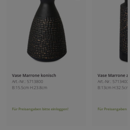
Vase Marrone konisch
Vase Marrone zyli
Art.-Nr.: 5713800
Art.-Nr.: 5713400
B:15.5cm H:23.8cm
B:13cm H:32.5cm
Für Preisangaben bitte einloggen!
Für Preisangaben bitt