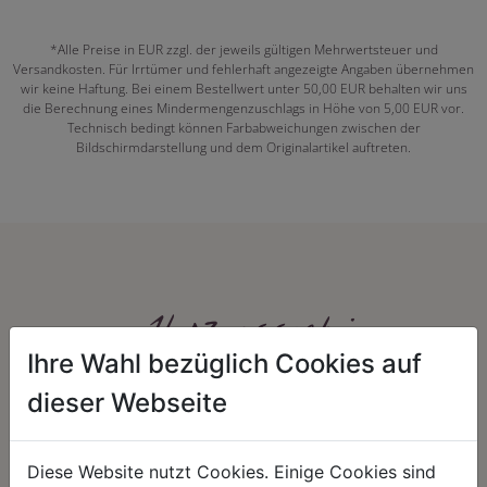
*Alle Preise in EUR zzgl. der jeweils gültigen Mehrwertsteuer und
Versandkosten. Für Irrtümer und fehlerhaft angezeigte Angaben übernehmen
wir keine Haftung. Bei einem Bestellwert unter 50,00 EUR behalten wir uns
die Berechnung eines Mindermengenzuschlags in Höhe von 5,00 EUR vor.
Technisch bedingt können Farbabweichungen zwischen der
Bildschirmdarstellung und dem Originalartikel auftreten.
Herzenssache:
Ihre Wahl bezüglich Cookies auf
dieser Webseite
Diese Website nutzt Cookies. Einige Cookies sind