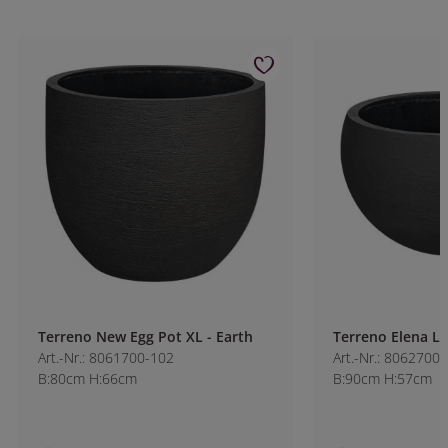
Terreno New Egg Pot XL - Earth
Terreno Elena L - 
Art.-Nr.: 8061700-102
Art.-Nr.: 8062700-1
B:80cm H:66cm
B:90cm H:57cm