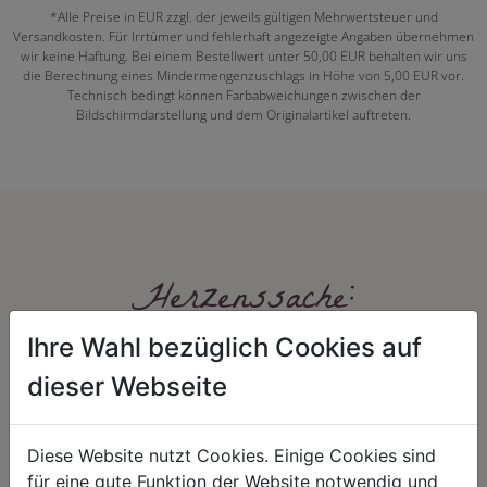
*Alle Preise in EUR zzgl. der jeweils gültigen Mehrwertsteuer und
Versandkosten. Für Irrtümer und fehlerhaft angezeigte Angaben übernehmen
wir keine Haftung. Bei einem Bestellwert unter 50,00 EUR behalten wir uns
die Berechnung eines Mindermengenzuschlags in Höhe von 5,00 EUR vor.
Technisch bedingt können Farbabweichungen zwischen der
Bildschirmdarstellung und dem Originalartikel auftreten.
Herzenssache:
Ihre Wahl bezüglich Cookies auf
dieser Webseite
Diese Website nutzt Cookies. Einige Cookies sind
für eine gute Funktion der Website notwendig und