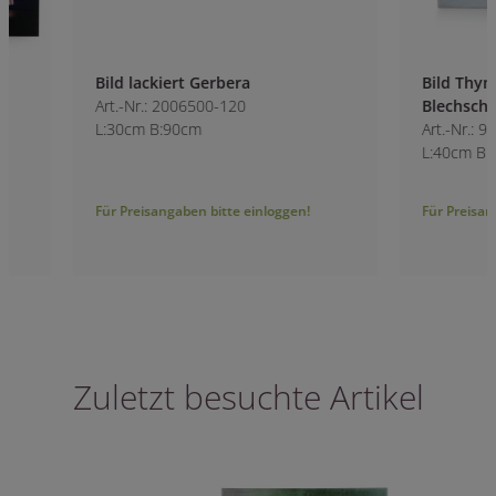
Bild lackiert Gerbera
Bild Thymian im T
Art.-Nr.: 2006500-120
Blechschaufel
L:30cm B:90cm
Art.-Nr.: 9924600-1
L:40cm B:3cm H:4
Für Preisangaben bitte einloggen!
Für Preisangaben bitt
Zuletzt besuchte Artikel