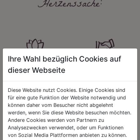
Herzenssache:
Ihre Wahl bezüglich Cookies auf
HARMONIE
FAIRNESS
dieser Webseite
Unser Sortiment steht für ein
Nicht immer ist der günstigste Preis
positives Lebensgefühl. Wir
auch ein guter Preis. Wir handeln
schenken natürliche, stilvolle
fair – im Hinblick auf unsere
Diese Website nutzt Cookies. Einige Cookies sind
Momente für harmonische Stunden
Kalkulation, angemessene
zu Hause – den Ort, an dem
Entlohnung und unsere
für eine gute Funktion der Website notwendig und
Menschen sich geborgen fühlen und
nachhaltigen, gewachsenen
können daher vom Besucher nicht abgelehnt
positive Energie schöpfen.
Geschäftsbeziehungen.
werden, wenn Sie diese Website besuchen möchten.
Andere Cookies werden von Partnern zu
Analysezwecken verwendet, oder um Funktionen
von Sozial Media Plattformen anbieten zu können.