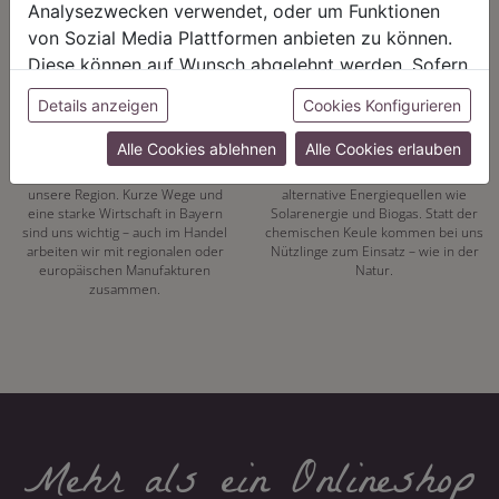
Analysezwecken verwendet, oder um Funktionen
von Sozial Media Plattformen anbieten zu können.
Diese können auf Wunsch abgelehnt werden. Sofern
sie unsere Webseite weiter nutzen, geben Sie
Details anzeigen
Cookies Konfigurieren
REGIONALITÄT
NACHHALTIGKEIT
Einwilligung zu unseren Cookies.
Alle Cookies ablehnen
Alle Cookies erlauben
Mit unserer eigenen
Energiewende hat bei uns Tradition.
Pflanzenproduktion setzen wir auf
Seit 1972 vertrauen wir auf
unsere Region. Kurze Wege und
alternative Energiequellen wie
eine starke Wirtschaft in Bayern
Solarenergie und Biogas. Statt der
sind uns wichtig – auch im Handel
chemischen Keule kommen bei uns
arbeiten wir mit regionalen oder
Nützlinge zum Einsatz – wie in der
europäischen Manufakturen
Natur.
zusammen.
Mehr als ein Onlineshop