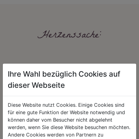
Herzenssache:
Ihre Wahl bezüglich Cookies auf
dieser Webseite
HARMONIE
FAIRNESS
Diese Website nutzt Cookies. Einige Cookies sind
Unser Sortiment steht für ein
Nicht immer ist der günstigste Preis
positives Lebensgefühl. Wir
auch ein guter Preis. Wir handeln
für eine gute Funktion der Website notwendig und
schenken natürliche, stilvolle
fair – im Hinblick auf unsere
können daher vom Besucher nicht abgelehnt
Momente für harmonische Stunden
Kalkulation, angemessene
zu Hause – den Ort, an dem
Entlohnung und unsere
werden, wenn Sie diese Website besuchen möchten.
Menschen sich geborgen fühlen und
nachhaltigen, gewachsenen
Andere Cookies werden von Partnern zu
positive Energie schöpfen.
Geschäftsbeziehungen.