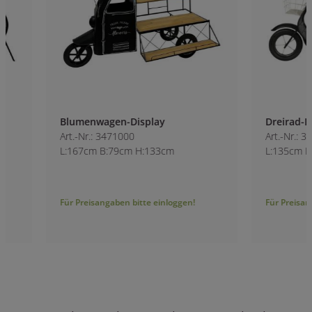
Blumenwagen-Display
Dreirad-Display
Art.-Nr.: 3471000
Art.-Nr.: 3471100
L:167cm B:79cm H:133cm
L:135cm B:44cm H
Für Preisangaben bitte einloggen!
Für Preisangaben bitt