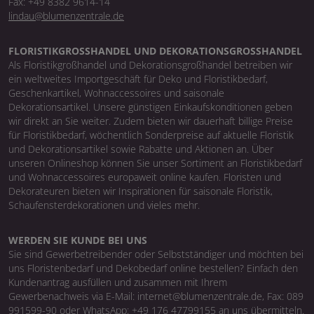
Fax: +49 8382 9614-14
lindau@blumenzentrale.de
FLORISTIKGROSSHANDEL UND DEKORATIONSGROSSHANDEL
Als Floristikgroßhandel und Dekorationsgroßhandel betreiben wir
ein weltweites Importgeschäft für Deko und Floristikbedarf,
Geschenkartikel, Wohnaccessoires und saisonale
Dekorationsartikel. Unsere günstigen Einkaufskonditionen geben
wir direkt an Sie weiter. Zudem bieten wir dauerhaft billige Preise
für Floristikbedarf, wöchentlich Sonderpreise auf aktuelle Floristik
und Dekorationsartikel sowie Rabatte und Aktionen an. Über
unseren Onlineshop können Sie unser Sortiment an Floristikbedarf
und Wohnaccessoires europaweit online kaufen. Floristen und
Dekorateuren bieten wir Inspirationen für saisonale Floristik,
Schaufensterdekorationen und vieles mehr.
WERDEN SIE KUNDE BEI UNS
Sie sind Gewerbetreibender oder Selbstständiger und möchten bei
uns Floristenbedarf und Dekobedarf online bestellen? Einfach den
Kundenantrag ausfüllen und zusammen mit Ihrem
Gewerbenachweis via E-Mail: internet@blumenzentrale.de, Fax: 089
991599-90 oder WhatsApp: +49 176 47799155 an uns übermitteln.