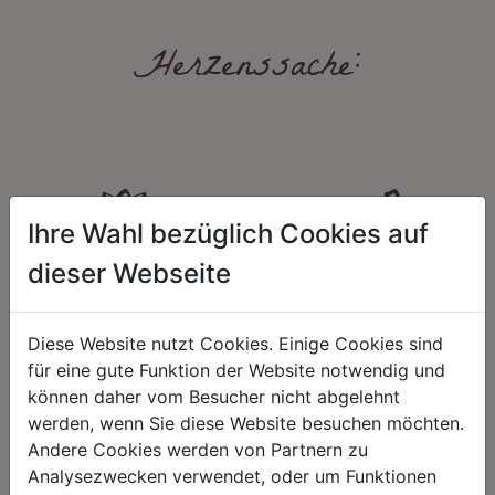
Herzenssache:
Ihre Wahl bezüglich Cookies auf
dieser Webseite
HARMONIE
FAIRNESS
Unser Sortiment steht für ein
Nicht immer ist der günstigste Preis
positives Lebensgefühl. Wir
auch ein guter Preis. Wir handeln
Diese Website nutzt Cookies. Einige Cookies sind
schenken natürliche, stilvolle
fair – im Hinblick auf unsere
für eine gute Funktion der Website notwendig und
Momente für harmonische Stunden
Kalkulation, angemessene
zu Hause – den Ort, an dem
Entlohnung und unsere
können daher vom Besucher nicht abgelehnt
Menschen sich geborgen fühlen und
nachhaltigen, gewachsenen
werden, wenn Sie diese Website besuchen möchten.
positive Energie schöpfen.
Geschäftsbeziehungen.
Andere Cookies werden von Partnern zu
Analysezwecken verwendet, oder um Funktionen