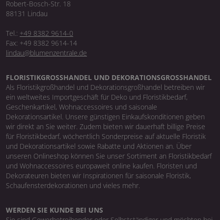
Robert-Bosch-Str. 18
88131 Lindau
Tel.:
+49 8382 9614-0
Fax: +49 8382 9614-14
lindau@blumenzentrale.de
FLORISTIKGROSSHANDEL UND DEKORATIONSGROSSHANDEL
Als Floristikgroßhandel und Dekorationsgroßhandel betreiben wir
ein weltweites Importgeschäft für Deko und Floristikbedarf,
Geschenkartikel, Wohnaccessoires und saisonale
Dekorationsartikel. Unsere günstigen Einkaufskonditionen geben
wir direkt an Sie weiter. Zudem bieten wir dauerhaft billige Preise
für Floristikbedarf, wöchentlich Sonderpreise auf aktuelle Floristik
und Dekorationsartikel sowie Rabatte und Aktionen an. Über
unseren Onlineshop können Sie unser Sortiment an Floristikbedarf
und Wohnaccessoires europaweit online kaufen. Floristen und
Dekorateuren bieten wir Inspirationen für saisonale Floristik,
Schaufensterdekorationen und vieles mehr.
WERDEN SIE KUNDE BEI UNS
Sie sind Gewerbetreibender oder Selbstständiger und möchten bei