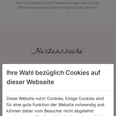
Technisch bedingt können Farbabweichungen zwischen der
Bildschirmdarstellung und dem Originalartikel auftreten.
Herzenssache:
Ihre Wahl bezüglich Cookies auf
dieser Webseite
Diese Website nutzt Cookies. Einige Cookies sind
HARMONIE
FAIRNESS
für eine gute Funktion der Website notwendig und
Unser Sortiment steht für ein
Nicht immer ist der günstigste Preis
können daher vom Besucher nicht abgelehnt
positives Lebensgefühl. Wir
auch ein guter Preis. Wir handeln