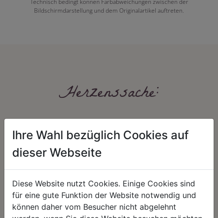
Technisch bedingt können Farbabweichungen zwischen der
Bildschirmdarstellung und dem Originalartikel auftreten.
Herzenssache:
Ihre Wahl bezüglich Cookies auf
dieser Webseite
Diese Website nutzt Cookies. Einige Cookies sind
HARMONIE
FAIRNESS
für eine gute Funktion der Website notwendig und
Unser Sortiment steht für ein
Nicht immer ist der günstigste Preis
können daher vom Besucher nicht abgelehnt
positives Lebensgefühl. Wir
auch ein guter Preis. Wir handeln