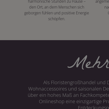
harmonische Stunden zu Hause –
angeme
den Ort, an dem Menschen sich
na
geborgen fühlen und positive Energie
schöpfen.
Mehr
Als Floristengroßhandel und 
Wohnaccessoires und saisonalen Dek
über ein hohes Maß an Fachkompetenz
Onlineshop eine einzigartige P
Entdeckungsre