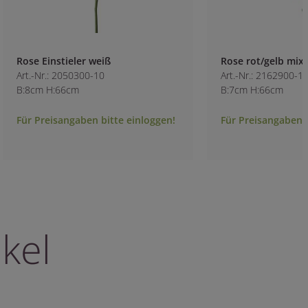
Rose Einstieler weiß
Rose rot/gelb mix
Art.-Nr.: 2050300-10
Art.-Nr.: 2162900-1
B:8cm H:66cm
B:7cm H:66cm
Für Preisangaben bitte einloggen!
Für Preisangaben b
kel