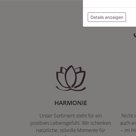
Details anzeigen
HARMONIE
Unser Sortiment steht für ein
Nicht 
positives Lebensgefühl. Wir schenken
auch ei
natürliche, stilvolle Momente für
– im Hi