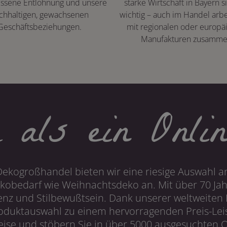
ssene Entlohnung und unsere
starke Wirtschaft in Bayern s
chhaltigen, gewachsenen
wichtig – auch im Handel arbe
Geschäftsbeziehungen.
mit regionalen oder europä
Manufakturen zusamme
 als ein Onlin
Dekogroßhandel bieten wir eine riesige Auswahl an
obedarf wie Weihnachtsdeko an. Mit über 70 Ja
 und Stilbewußtsein. Dank unserer weltweiten I
roduktauswahl zu einem hervorragenden Preis-Leis
ise und stöbern Sie in über 5000 ausgesuchten On