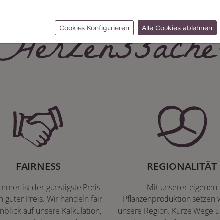
Herzenssache
Cookies Konfigurieren
Alle Cookies ablehnen
FAIRNESS
REGIONALITÄT
immer ist der günstigste Preis
Mit unserer eigenen
n guter Preis. Wir handeln fair
Pflanzenproduktion setzen w
nblick auf unsere Kalkulation,
unsere Region. Kurze Wege u