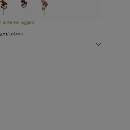
 bitte einloggen!
age
(
Ausland
)