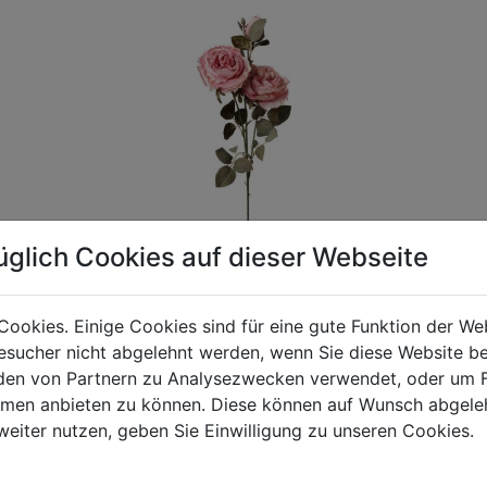
üglich Cookies auf dieser Webseite
Cookies. Einige Cookies sind für eine gute Funktion der W
sucher nicht abgelehnt werden, wenn Sie diese Website b
gen Mehrwertsteuer und Versandkosten. Für Irrtümer und fehler
en von Partnern zu Analysezwecken verwendet, oder um 
R behalten wir uns die Berechnung eines Mindermengenzuschla
ormen anbieten zu können. Diese können auf Wunsch abgele
chungen zwischen der Bildschirmdarstellung und dem Originala
weiter nutzen, geben Sie Einwilligung zu unseren Cookies.