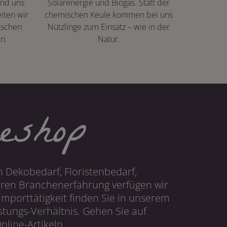
ind uns
Solarenergie und Biogas. Statt der
iten wir
chemischen Keule kommen bei uns
ischen
Nützlinge zum Einsatz – wie in der
n.
Natur.
eshop
 Dekobedarf, Floristenbedarf,
hren Branchenerfahrung verfügen wir
mporttätigkeit finden Sie in unserem
tungs-Verhältnis. Gehen Sie auf
line-Artikeln.