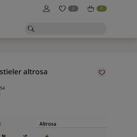
0
0
tieler altrosa
-54
E
:
Altrosa