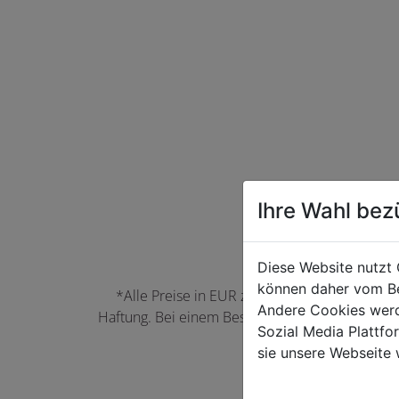
Ihre Wahl bez
Diese Website nutzt 
können daher vom Be
*Alle Preise in EUR zzgl. der jeweils gülti
Andere Cookies werd
Haftung. Bei einem Bestellwert unter 50,00 EU
Sozial Media Plattf
können Farbabwei
sie unsere Webseite 