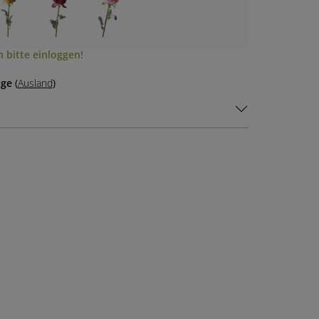
 bitte einloggen!
age
(
Ausland
)