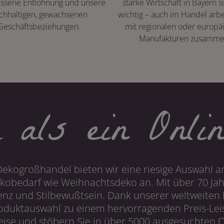
ssene Entlohnung und unsere
starke Wirtschaft in Bayern s
chhaltigen, gewachsenen
wichtig – auch im Handel arbe
Geschäftsbeziehungen.
mit regionalen oder europä
Manufakturen zusamme
 als ein Onlin
Dekogroßhandel bieten wir eine riesige Auswahl an
obedarf wie Weihnachtsdeko an. Mit über 70 Ja
 und Stilbewußtsein. Dank unserer weltweiten I
roduktauswahl zu einem hervorragenden Preis-Leis
ise und stöbern Sie in über 5000 ausgesuchten On