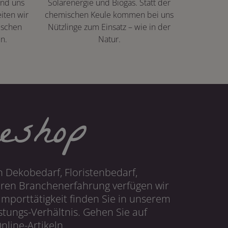
ind uns
Solarenergie und Biogas. Statt der
iten wir
chemischen Keule kommen bei uns
ischen
Nützlinge zum Einsatz – wie in der
n.
Natur.
eshop
 Dekobedarf, Floristenbedarf,
hren Branchenerfahrung verfügen wir
mporttätigkeit finden Sie in unserem
tungs-Verhältnis. Gehen Sie auf
line-Artikeln.