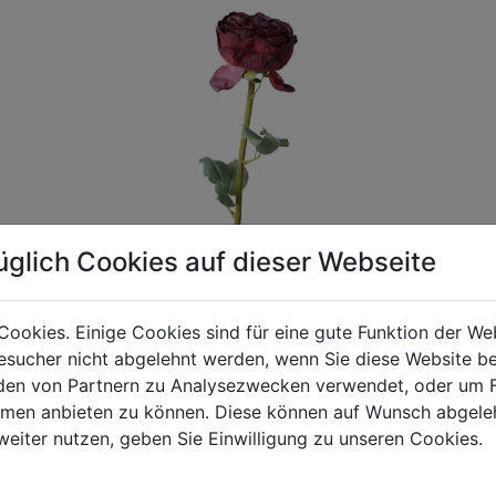
üglich Cookies auf dieser Webseite
Cookies. Einige Cookies sind für eine gute Funktion der W
sucher nicht abgelehnt werden, wenn Sie diese Website b
gen Mehrwertsteuer und Versandkosten. Für Irrtümer und fehler
en von Partnern zu Analysezwecken verwendet, oder um 
R behalten wir uns die Berechnung eines Mindermengenzuschla
ormen anbieten zu können. Diese können auf Wunsch abgele
chungen zwischen der Bildschirmdarstellung und dem Originala
weiter nutzen, geben Sie Einwilligung zu unseren Cookies.