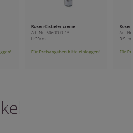
Rosen-Eistieler creme
Rosenbusch weiß
Art.-Nr.: 6060000-13
Art.-Nr.: 2163000-1
H:30cm
B:5cm H:70cm
Für Preisangaben bitte einloggen!
Für Preisangaben b
kel