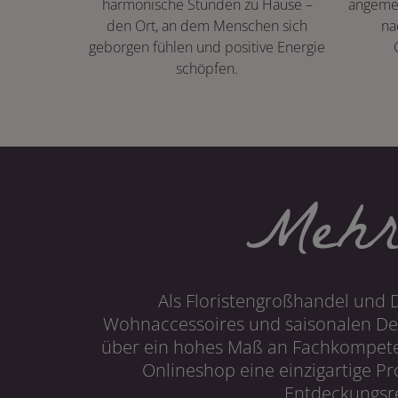
harmonische Stunden zu Hause –
angeme
den Ort, an dem Menschen sich
na
geborgen fühlen und positive Energie
schöpfen.
Mehr
Als Floristengroßhandel und 
Wohnaccessoires und saisonalen Dek
über ein hohes Maß an Fachkompetenz
Onlineshop eine einzigartige P
Entdeckungsre