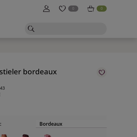
0
0
stieler bordeaux
-43
E
:
Bordeaux