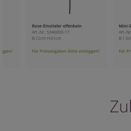
Rose-Einstieler elfenbein
Mini-Satinrosen 
Art.-Nr.: 5346000-17
Art.-Nr.: 5928500
B:12cm H:61cm
B:1.5cm
Für Preisangaben bitte einloggen!
Für Preisangaben 
Zu