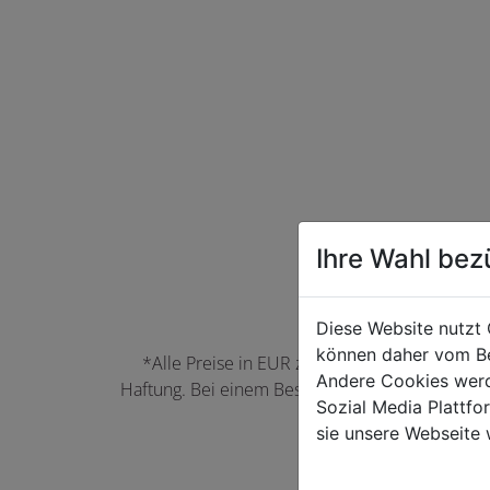
Ihre Wahl bez
Diese Website nutzt 
können daher vom Be
*Alle Preise in EUR zzgl. der jeweils gülti
Andere Cookies werd
Haftung. Bei einem Bestellwert unter 50,00 EU
Sozial Media Plattf
können Farbabwei
sie unsere Webseite 