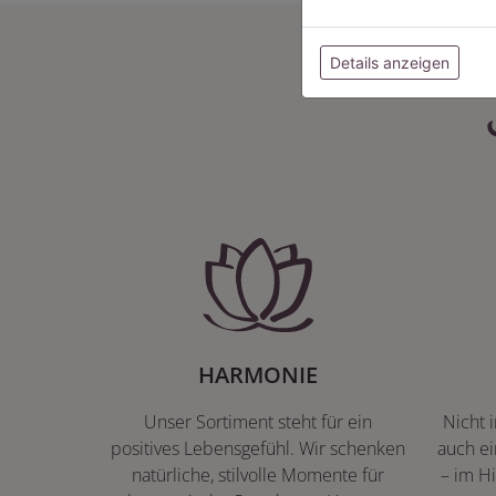
Details anzeigen
HARMONIE
Unser Sortiment steht für ein
Nicht 
positives Lebensgefühl. Wir schenken
auch ei
natürliche, stilvolle Momente für
– im Hi