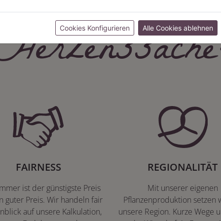
Herzenssache
Cookies Konfigurieren
Alle Cookies ablehnen
FAIRNESS
REGIONALITÄT
immer ist der günstigste Preis
Mit unserer eigenen
n guter Preis. Wir handeln fair
Pflanzenproduktion setzen w
nblick auf unsere Kalkulation,
unsere Region. Kurze Wege u