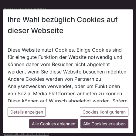
ZAHLUNGSARTEN
Ihre Wahl bezüglich Cookies auf
Bankeinzug
erst ab der dritten Bestellung
dieser Webseite
Kauf auf Rechnung
auf Anfrage
Diese Website nutzt Cookies. Einige Cookies sind
für eine gute Funktion der Website notwendig und
können daher vom Besucher nicht abgelehnt
LIEFERUNG
werden, wenn Sie diese Website besuchen möchten.
*Gratis Lieferung!
Andere Cookies werden von Partnern zu
Versandkostenfrei innerhalb Deutschlands ab 500 € Auftragswert
Analysezwecken verwendet, oder um Funktionen
(ausgenommen evtl. anfallende Speditions-/ Sperrgutkosten).
von Sozial Media Plattformen anbieten zu können.
Liefer- und Versandkosten
Diese können auf Wunsch abgelehnt werden. Sofern
sie unsere Webseite weiter nutzen, geben Sie
CASH & CARRY
Details anzeigen
Cookies Konfigurieren
Besuchen Sie unsere Abholmärkte Neben unseren Onlineangebot
Einwilligung zu unseren Cookies.
finden Sie dort auch ein riesiges Sortiment an tagesaktueller Ware
Alle Cookies ablehnen
Alle Cookies erlauben
und Schnittblumen.
www.blumenzentrale.de