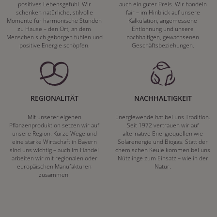
positives Lebensgefühl. Wir
auch ein guter Preis. Wir handeln
schenken natürliche, stilvolle
fair – im Hinblick auf unsere
Momente für harmonische Stunden
Kalkulation, angemessene
zu Hause – den Ort, an dem
Entlohnung und unsere
Menschen sich geborgen fühlen und
nachhaltigen, gewachsenen
positive Energie schöpfen.
Geschäftsbeziehungen.
REGIONALITÄT
NACHHALTIGKEIT
Mit unserer eigenen
Energiewende hat bei uns Tradition.
Pflanzenproduktion setzen wir auf
Seit 1972 vertrauen wir auf
unsere Region. Kurze Wege und
alternative Energiequellen wie
eine starke Wirtschaft in Bayern
Solarenergie und Biogas. Statt der
sind uns wichtig – auch im Handel
chemischen Keule kommen bei uns
arbeiten wir mit regionalen oder
Nützlinge zum Einsatz – wie in der
europäischen Manufakturen
Natur.
zusammen.