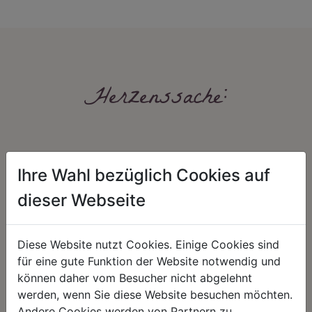
Herzenssache:
Ihre Wahl bezüglich Cookies auf
dieser Webseite
HARMONIE
FAIRNESS
Diese Website nutzt Cookies. Einige Cookies sind
Unser Sortiment steht für ein
Nicht immer ist der günstigste Preis
für eine gute Funktion der Website notwendig und
positives Lebensgefühl. Wir
auch ein guter Preis. Wir handeln
können daher vom Besucher nicht abgelehnt
schenken natürliche, stilvolle
fair – im Hinblick auf unsere
Momente für harmonische Stunden
Kalkulation, angemessene
werden, wenn Sie diese Website besuchen möchten.
zu Hause – den Ort, an dem
Entlohnung und unsere
Andere Cookies werden von Partnern zu