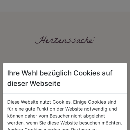
Herzenssache:
Ihre Wahl bezüglich Cookies auf
dieser Webseite
HARMONIE
FAIRNESS
Diese Website nutzt Cookies. Einige Cookies sind
Unser Sortiment steht für ein
Nicht immer ist der günstigste Preis
für eine gute Funktion der Website notwendig und
positives Lebensgefühl. Wir
auch ein guter Preis. Wir handeln
können daher vom Besucher nicht abgelehnt
schenken natürliche, stilvolle
fair – im Hinblick auf unsere
Momente für harmonische Stunden
Kalkulation, angemessene
werden, wenn Sie diese Website besuchen möchten.
zu Hause – den Ort, an dem
Entlohnung und unsere
Andere Cookies werden von Partnern zu