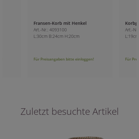
Fransen-Korb mit Henkel
Korbgefäß Herz
Art.-Nr.: 4093100
Art.-Nr.: 7422400
L:30cm B:24cm H:20cm
L:19cm B:27cm H:
Für Preisangaben bitte einloggen!
Für Preisangaben bitt
Zuletzt besuchte Artikel