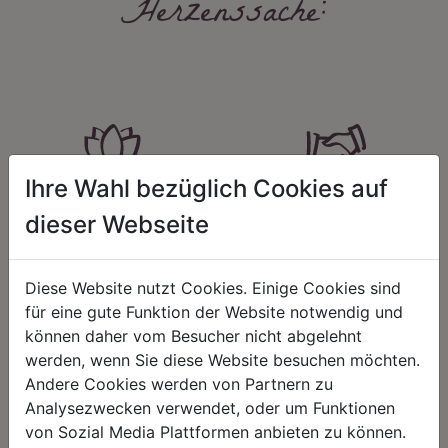
Herzenssache:
Ihre Wahl bezüglich Cookies auf
HARMONIE
FAIRNESS
dieser Webseite
Unser Sortiment steht für ein
Nicht immer ist der günstigste Preis
positives Lebensgefühl. Wir
auch ein guter Preis. Wir handeln
schenken natürliche, stilvolle
fair – im Hinblick auf unsere
Diese Website nutzt Cookies. Einige Cookies sind
Momente für harmonische Stunden
Kalkulation, angemessene
zu Hause – den Ort, an dem
Entlohnung und unsere
für eine gute Funktion der Website notwendig und
Menschen sich geborgen fühlen und
nachhaltigen, gewachsenen
können daher vom Besucher nicht abgelehnt
positive Energie schöpfen.
Geschäftsbeziehungen.
werden, wenn Sie diese Website besuchen möchten.
Andere Cookies werden von Partnern zu
Analysezwecken verwendet, oder um Funktionen
von Sozial Media Plattformen anbieten zu können.