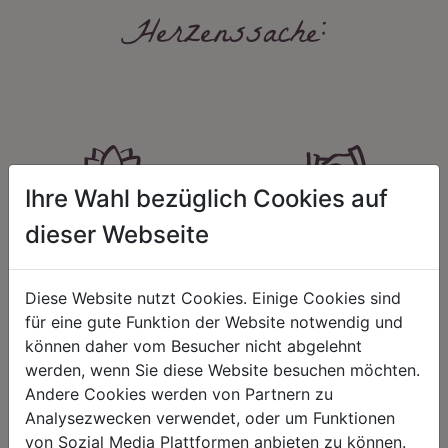
Herzenssache:
Ihre Wahl bezüglich Cookies auf
HARMONIE
FAIRNESS
dieser Webseite
Unser Sortiment steht für ein
Nicht immer ist der günstigste Preis
positives Lebensgefühl. Wir
auch ein guter Preis. Wir handeln
schenken natürliche, stilvolle
fair – im Hinblick auf unsere
Diese Website nutzt Cookies. Einige Cookies sind
Momente für harmonische Stunden
Kalkulation, angemessene
für eine gute Funktion der Website notwendig und
zu Hause – den Ort, an dem
Entlohnung und unsere
Menschen sich geborgen fühlen und
nachhaltigen, gewachsenen
können daher vom Besucher nicht abgelehnt
positive Energie schöpfen.
Geschäftsbeziehungen.
werden, wenn Sie diese Website besuchen möchten.
Andere Cookies werden von Partnern zu
Analysezwecken verwendet, oder um Funktionen
von Sozial Media Plattformen anbieten zu können.