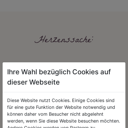
Herzenssache:
Ihre Wahl bezüglich Cookies auf
dieser Webseite
HARMONIE
FAIRNESS
Diese Website nutzt Cookies. Einige Cookies sind
Unser Sortiment steht für ein
Nicht immer ist der günstigste Preis
für eine gute Funktion der Website notwendig und
positives Lebensgefühl. Wir
auch ein guter Preis. Wir handeln
können daher vom Besucher nicht abgelehnt
schenken natürliche, stilvolle
fair – im Hinblick auf unsere
Momente für harmonische Stunden
Kalkulation, angemessene
werden, wenn Sie diese Website besuchen möchten.
zu Hause – den Ort, an dem
Entlohnung und unsere
Andere Cookies werden von Partnern zu