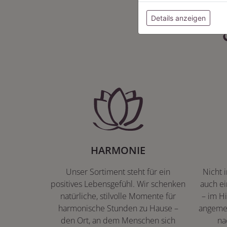
Details anzeigen
HARMONIE
Unser Sortiment steht für ein
Nicht 
positives Lebensgefühl. Wir schenken
auch ei
natürliche, stilvolle Momente für
– im Hi
harmonische Stunden zu Hause –
angeme
den Ort, an dem Menschen sich
na