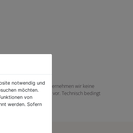
ebsite notwendig und
haft angezeigte Angaben übernehmen wir keine
esuchen möchten.
gs in Höhe von 5,00 EUR vor. Technisch bedingt
Funktionen von
rtikel auftreten.
hnt werden. Sofern