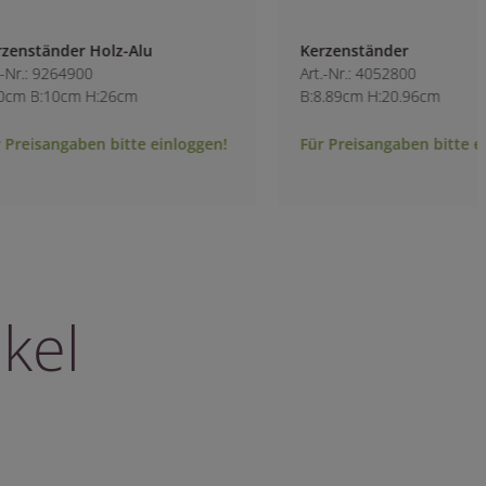
Kerzenständer
Kerzenhalter Glas
Art.-Nr.: 4052800
Art.-Nr.: 2222600
B:8.89cm H:20.96cm
B:8.5cm H:14.5cm
Für Preisangaben bitte einloggen!
Für Preisangaben b
kel