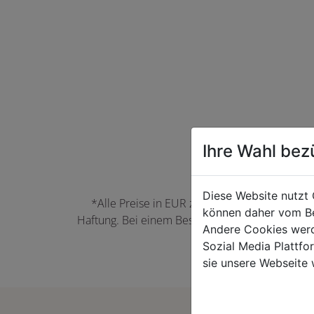
Ihre Wahl bez
Diese Website nutzt 
*Alle Preise in EUR zzgl. der jeweils gülti
können daher vom Be
Haftung. Bei einem Bestellwert unter 50,00 EU
Andere Cookies werd
können Farbabwei
Sozial Media Plattf
sie unsere Webseite 