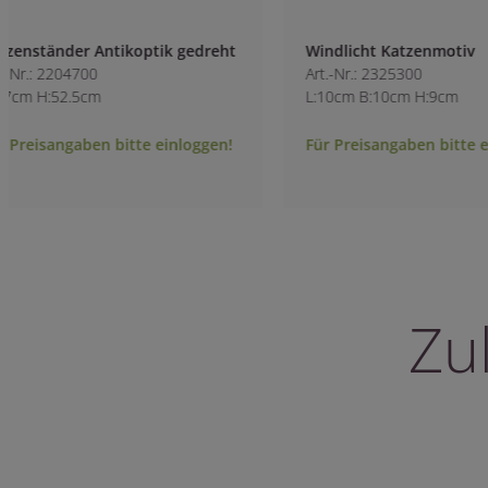
Windlicht Katzenmotiv
Windlicht Buddha
Art.-Nr.: 2325300
Art.-Nr.: 2325400
L:10cm B:10cm H:9cm
L:10cm B:10cm H:
Für Preisangaben bitte einloggen!
Für Preisangaben 
Zu