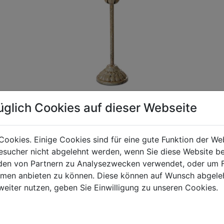
üglich Cookies auf dieser Webseite
Cookies. Einige Cookies sind für eine gute Funktion der W
gen Mehrwertsteuer und Versandkosten. Für Irrtümer und fehler
sucher nicht abgelehnt werden, wenn Sie diese Website b
R behalten wir uns die Berechnung eines Mindermengenzuschla
en von Partnern zu Analysezwecken verwendet, oder um 
chungen zwischen der Bildschirmdarstellung und dem Originala
ormen anbieten zu können. Diese können auf Wunsch abgele
weiter nutzen, geben Sie Einwilligung zu unseren Cookies.