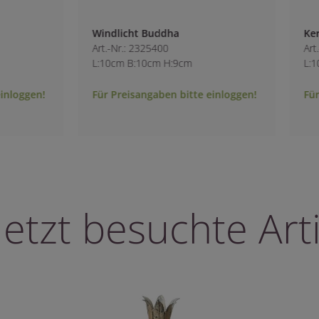
Kerzenständer Holz-Alu
Art.-Nr.: 9264900
9cm
L:10cm B:10cm H:26cm
bitte einloggen!
Für Preisangaben bitte einloggen!
letzt besuchte Arti