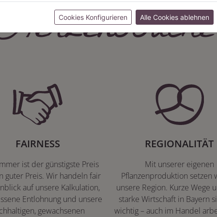
Herzenssache
Cookies Konfigurieren
Alle Cookies ablehnen
FAIRNESS
REGIONALITÄT
immer ist der günstigste Preis
Mit unserer eigenen
n guter Preis. Wir handeln fair
Pflanzenproduktion setzen w
nblick auf unsere Kalkulation,
unsere Region. Kurze Wege u
ssene Entlohnung und unsere
starke Wirtschaft in Bayern s
chhaltigen, gewachsenen
wichtig – auch im Handel arbe