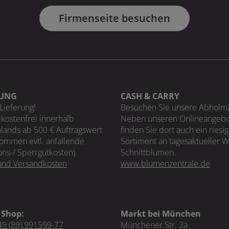
Firmenseite besuchen
RUNG
CASH & CARRY
Lieferung!
Besuchen Sie unsere Abholm
kostenfrei innerhalb
Neben unseren Onlineangebo
lands ab 500 € Auftragswert
finden Sie dort auch ein riesi
ommen evtl. anfallende
Sortiment an tagesaktueller 
ons-/ Sperrgutkosten).
Schnittblumen.
 und Versandkosten
www.blumenzentrale.de
 Shop:
Markt bei München
9 (89) 991599-77
Münchener Str. 2a