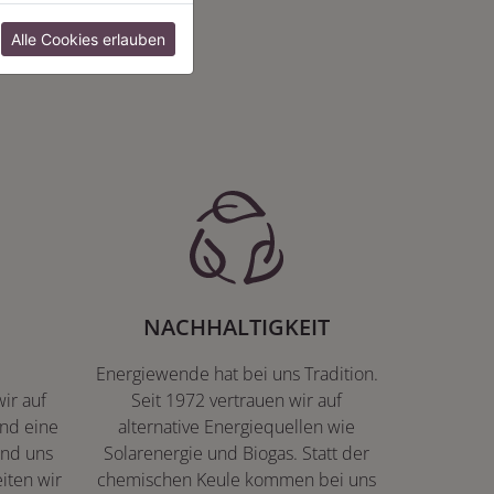
:
Alle Cookies erlauben
NACHHALTIGKEIT
Energiewende hat bei uns Tradition.
ir auf
Seit 1972 vertrauen wir auf
nd eine
alternative Energiequellen wie
ind uns
Solarenergie und Biogas. Statt der
iten wir
chemischen Keule kommen bei uns