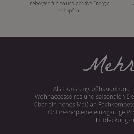
geborgen fühlen und positive Energie
schöpfen.
Mehr
Als Floristengroßhandel und 
Wohnaccessoires und saisonalen Dek
über ein hohes Maß an Fachkompetenz
Onlineshop eine einzigartige P
Entdeckungsre