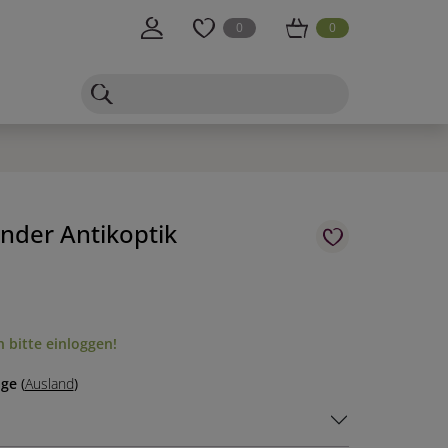
0
0
nder Antikoptik
 bitte einloggen!
age
(
Ausland
)