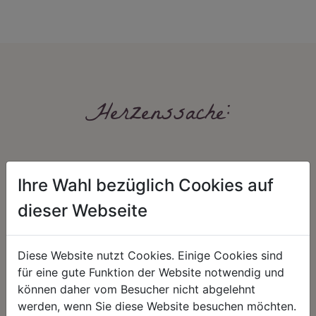
Herzenssache:
Ihre Wahl bezüglich Cookies auf
dieser Webseite
HARMONIE
FAIRNESS
Diese Website nutzt Cookies. Einige Cookies sind
für eine gute Funktion der Website notwendig und
Unser Sortiment steht für ein
Nicht immer ist der günstigste Preis
positives Lebensgefühl. Wir
auch ein guter Preis. Wir handeln
können daher vom Besucher nicht abgelehnt
schenken natürliche, stilvolle
fair – im Hinblick auf unsere
werden, wenn Sie diese Website besuchen möchten.
Momente für harmonische Stunden
Kalkulation, angemessene