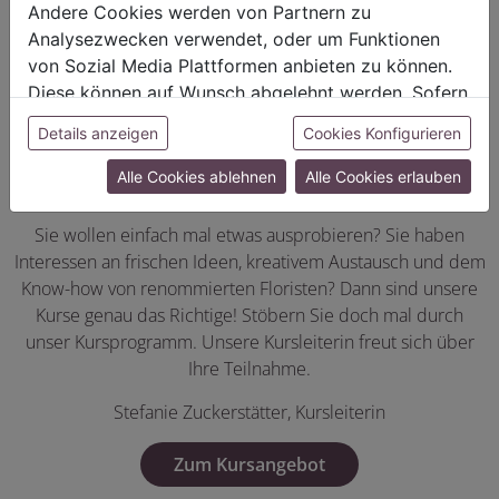
Andere Cookies werden von Partnern zu
Analysezwecken verwendet, oder um Funktionen
von Sozial Media Plattformen anbieten zu können.
Diese können auf Wunsch abgelehnt werden. Sofern
sie unsere Webseite weiter nutzen, geben Sie
Details anzeigen
Cookies Konfigurieren
Einwilligung zu unseren Cookies.
Lust auf etwas Neues?
Alle Cookies ablehnen
Alle Cookies erlauben
Sie wollen einfach mal etwas ausprobieren? Sie haben
Interessen an frischen Ideen, kreativem Austausch und dem
Know-how von renommierten Floristen? Dann sind unsere
Kurse genau das Richtige! Stöbern Sie doch mal durch
unser Kursprogramm. Unsere Kursleiterin freut sich über
Ihre Teilnahme.
Stefanie Zuckerstätter, Kursleiterin
Zum Kursangebot