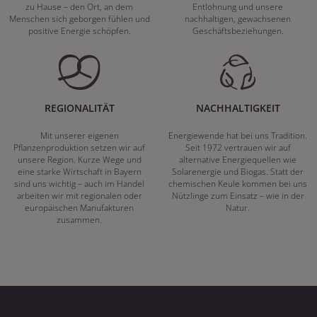
zu Hause – den Ort, an dem
Entlohnung und unsere
Menschen sich geborgen fühlen und
nachhaltigen, gewachsenen
positive Energie schöpfen.
Geschäftsbeziehungen.
REGIONALITÄT
NACHHALTIGKEIT
Mit unserer eigenen
Energiewende hat bei uns Tradition.
Pflanzenproduktion setzen wir auf
Seit 1972 vertrauen wir auf
unsere Region. Kurze Wege und
alternative Energiequellen wie
eine starke Wirtschaft in Bayern
Solarenergie und Biogas. Statt der
sind uns wichtig – auch im Handel
chemischen Keule kommen bei uns
arbeiten wir mit regionalen oder
Nützlinge zum Einsatz – wie in der
europäischen Manufakturen
Natur.
zusammen.