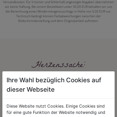
Versandkosten. Für Irrtümer und fehlerhaft angezeigte Angaben übernehmen
wir keine Haftung. Bei einem Bestellwert unter 50,00 EUR behalten wir uns
die Berechnung eines Mindermengenzuschlags in Höhe von 5,00 EUR vor.
Technisch bedingt können Farbabweichungen zwischen der
Bildschirmdarstellung und dem Originalartikel auftreten.
Herzenssache:
Ihre Wahl bezüglich Cookies auf
dieser Webseite
Diese Website nutzt Cookies. Einige Cookies sind
für eine gute Funktion der Website notwendig und
HARMONIE
FAIRNESS