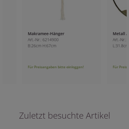
Makramee-Hänger
Metall Aufhänger
Art.-Nr.: 6214900
Art.-Nr.: 0127900
B:26cm H:67cm
L:31.8cm B:3.8cm H
Für Preisangaben bitte einloggen!
Für Preisangaben bitt
Zuletzt besuchte Artikel