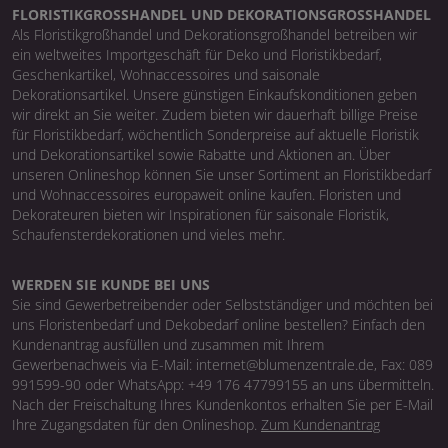
FLORISTIKGROSSHANDEL UND DEKORATIONSGROSSHANDEL
Als Floristikgroßhandel und Dekorationsgroßhandel betreiben wir
ein weltweites Importgeschäft für Deko und Floristikbedarf,
Geschenkartikel, Wohnaccessoires und saisonale
Dekorationsartikel. Unsere günstigen Einkaufskonditionen geben
wir direkt an Sie weiter. Zudem bieten wir dauerhaft billige Preise
für Floristikbedarf, wöchentlich Sonderpreise auf aktuelle Floristik
und Dekorationsartikel sowie Rabatte und Aktionen an. Über
unseren Onlineshop können Sie unser Sortiment an Floristikbedarf
und Wohnaccessoires europaweit online kaufen. Floristen und
Dekorateuren bieten wir Inspirationen für saisonale Floristik,
Schaufensterdekorationen und vieles mehr.
WERDEN SIE KUNDE BEI UNS
Sie sind Gewerbetreibender oder Selbstständiger und möchten bei
uns Floristenbedarf und Dekobedarf online bestellen? Einfach den
Kundenantrag ausfüllen und zusammen mit Ihrem
Gewerbenachweis via E-Mail: internet@blumenzentrale.de, Fax: 089
991599-90 oder WhatsApp: +49 176 47799155 an uns übermitteln.
Nach der Freischaltung Ihres Kundenkontos erhalten Sie per E-Mail
Ihre Zugangsdaten für den Onlineshop.
Zum Kundenantrag