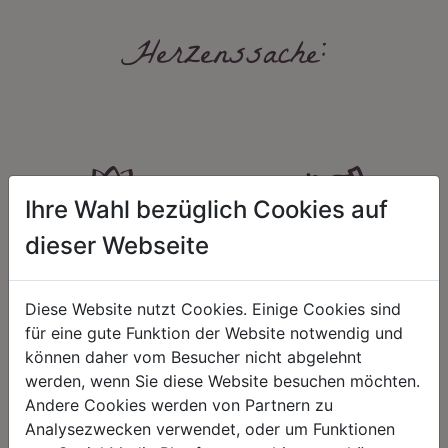
Herzenssache:
Ihre Wahl bezüglich Cookies auf
dieser Webseite
HARMONIE
FAIRNESS
Unser Sortiment steht für ein
Nicht immer ist der günstigste Preis
positives Lebensgefühl. Wir
auch ein guter Preis. Wir handeln
Diese Website nutzt Cookies. Einige Cookies sind
schenken natürliche, stilvolle
fair – im Hinblick auf unsere
für eine gute Funktion der Website notwendig und
Momente für harmonische Stunden
Kalkulation, angemessene
zu Hause – den Ort, an dem
Entlohnung und unsere
können daher vom Besucher nicht abgelehnt
Menschen sich geborgen fühlen und
nachhaltigen, gewachsenen
werden, wenn Sie diese Website besuchen möchten.
positive Energie schöpfen.
Geschäftsbeziehungen.
Andere Cookies werden von Partnern zu
Analysezwecken verwendet, oder um Funktionen