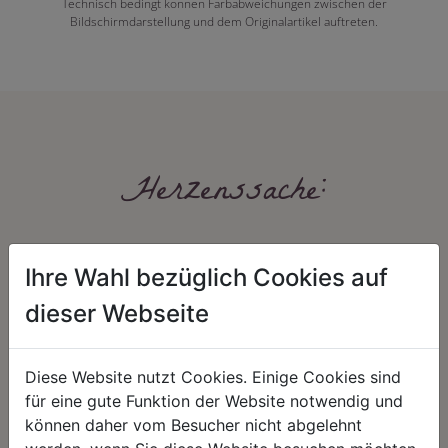
Technisch bedingt können Farbabweichungen zwischen der
Bildschirmdarstellung und dem Originalartikel auftreten.
Herzenssache:
Ihre Wahl bezüglich Cookies auf
dieser Webseite
Diese Website nutzt Cookies. Einige Cookies sind
HARMONIE
FAIRNESS
für eine gute Funktion der Website notwendig und
Unser Sortiment steht für ein
Nicht immer ist der günstigste Preis
können daher vom Besucher nicht abgelehnt
positives Lebensgefühl. Wir
auch ein guter Preis. Wir handeln