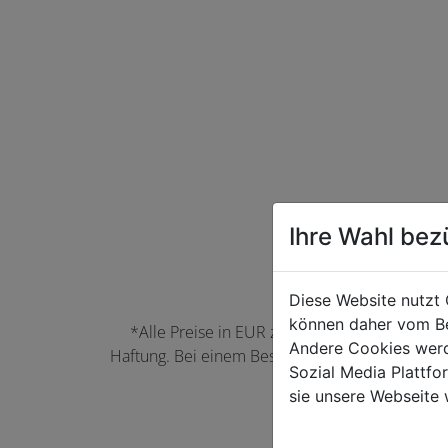
Ihre Wahl bez
Diese Website nutzt 
können daher vom Be
*Alle Preise in EUR zzgl. der jeweils gülti
Andere Cookies werd
Haftung. Bei einem Bestellwert unter 50,00 EU
Sozial Media Plattf
können Farbabwei
sie unsere Webseite 