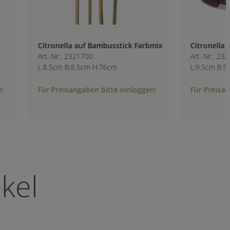
Citronella auf Bambusstick Farbmix
Citronella Kerze i
Art.-Nr.: 2321700
Art.-Nr.: 2321400
L:8.5cm B:8.5cm H:76cm
L:9.5cm B:9.5cm H:
Für Preisangaben bitte einloggen!
Für Preisangaben b
kel