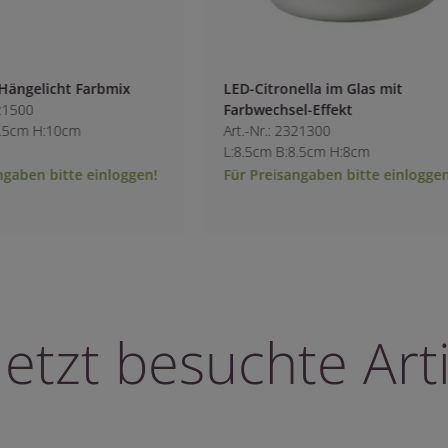
icht Farbmix
LED-Citronella im Glas mit
Farbwechsel-Effekt
:10cm
Art.-Nr.: 2321300
L:8.5cm B:8.5cm H:8cm
bitte einloggen!
Für Preisangaben bitte einloggen!
letzt besuchte Arti