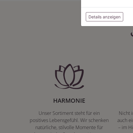
Details anzeigen
HARMONIE
Unser Sortiment steht für ein
Nicht 
positives Lebensgefühl. Wir schenken
auch ei
natürliche, stilvolle Momente für
– im Hi