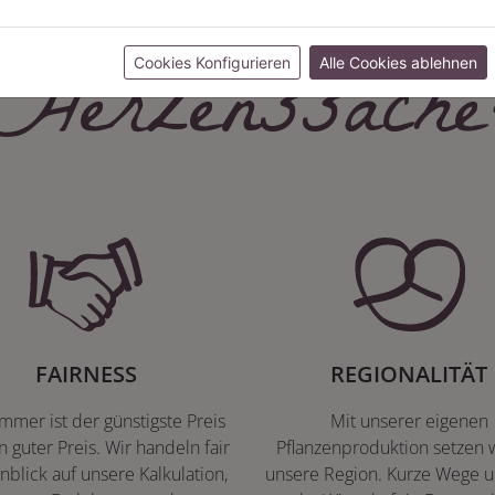
Herzenssache
Cookies Konfigurieren
Alle Cookies ablehnen
FAIRNESS
REGIONALITÄT
immer ist der günstigste Preis
Mit unserer eigenen
n guter Preis. Wir handeln fair
Pflanzenproduktion setzen w
nblick auf unsere Kalkulation,
unsere Region. Kurze Wege u