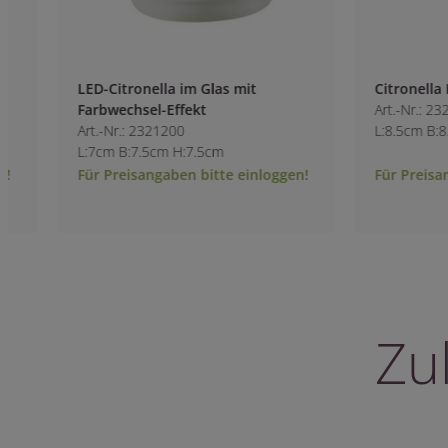
LED-Citronella im Glas mit
Citronella Hängel
Farbwechsel-Effekt
Art.-Nr.: 2321500
Art.-Nr.: 2321200
L:8.5cm B:8.5cm H
L:7cm B:7.5cm H:7.5cm
Für Preisangaben bitte einloggen!
Für Preisangaben 
Zu