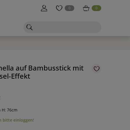
0
0
nella auf Bambusstick mit
el-Effekt
E
m H: 76cm
 bitte einloggen!