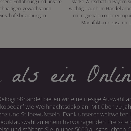
ssene Entlohnung und unsere
starke Wirtschaft in Bayern s
chhaltigen, gewachsenen
wichtig – auch im Handel arbe
Geschäftsbeziehungen.
mit regionalen oder europä
Manufakturen zusamme
 als ein Onlin
Dekogroßhandel bieten wir eine riesige Auswahl an
obedarf wie Weihnachtsdeko an. Mit über 70 Ja
 und Stilbewußtsein. Dank unserer weltweiten I
roduktauswahl zu einem hervorragenden Preis-Leis
ise und stöbern Sie in über 5000 ausgesuchten On