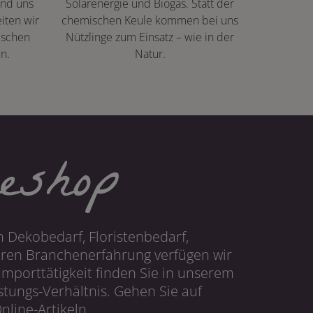
ind uns
Solarenergie und Biogas. Statt der
iten wir
chemischen Keule kommen bei uns
ischen
Nützlinge zum Einsatz – wie in der
n.
Natur.
eshop
 Dekobedarf, Floristenbedarf,
hren Branchenerfahrung verfügen wir
mporttätigkeit finden Sie in unserem
tungs-Verhältnis. Gehen Sie auf
line-Artikeln.