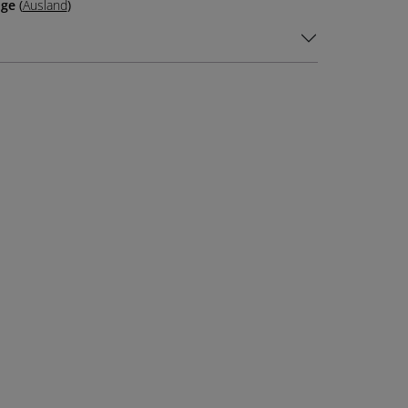
age
(
Ausland
)