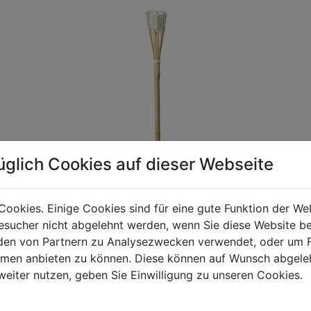
üglich Cookies auf dieser Webseite
Cookies. Einige Cookies sind für eine gute Funktion der W
sucher nicht abgelehnt werden, wenn Sie diese Website b
gen Mehrwertsteuer und Versandkosten. Für Irrtümer und fehler
en von Partnern zu Analysezwecken verwendet, oder um 
R behalten wir uns die Berechnung eines Mindermengenzuschla
ormen anbieten zu können. Diese können auf Wunsch abgele
chungen zwischen der Bildschirmdarstellung und dem Originala
weiter nutzen, geben Sie Einwilligung zu unseren Cookies.