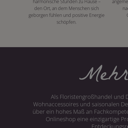
harmonische Stunden zu Hause –
angeme
den Ort, an dem Menschen sich
na
geborgen fühlen und positive Energie
schöpfen.
Mehr
Als Floristengroßhandel und 
Wohnaccessoires und saisonalen Dek
über ein hohes Maß an Fachkompetenz
Onlineshop eine einzigartige P
Entdeckungsre