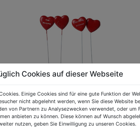
üglich Cookies auf dieser Webseite
Cookies. Einige Cookies sind für eine gute Funktion der W
sucher nicht abgelehnt werden, wenn Sie diese Website b
gen Mehrwertsteuer und Versandkosten. Für Irrtümer und fehler
en von Partnern zu Analysezwecken verwendet, oder um 
R behalten wir uns die Berechnung eines Mindermengenzuschla
ormen anbieten zu können. Diese können auf Wunsch abgele
chungen zwischen der Bildschirmdarstellung und dem Originala
weiter nutzen, geben Sie Einwilligung zu unseren Cookies.