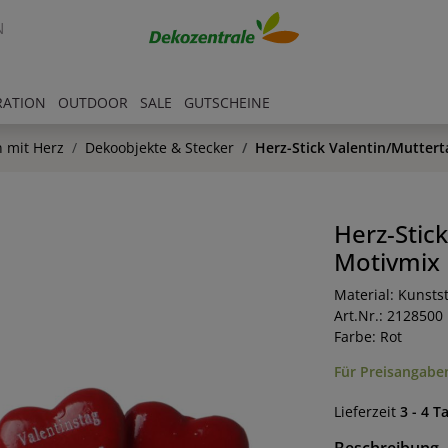
N
RATION
OUTDOOR
SALE
GUTSCHEINE
 mit Herz
Dekoobjekte & Stecker
Herz-Stick Valentin/Mutter
Herz-Stic
Motivmix
Material: Kunstst
Art.Nr.: 2128500
Farbe: Rot
Für Preisangaben
Lieferzeit
3 - 4 T
Beschreibung