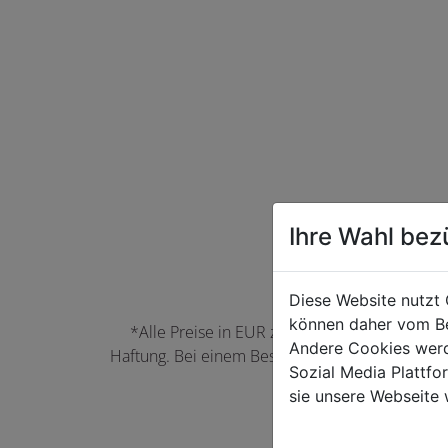
Ihre Wahl bez
Diese Website nutzt 
können daher vom Be
*Alle Preise in EUR zzgl. der jeweils gülti
Andere Cookies werd
Haftung. Bei einem Bestellwert unter 50,00 EU
Sozial Media Plattf
können Farbabwei
sie unsere Webseite 