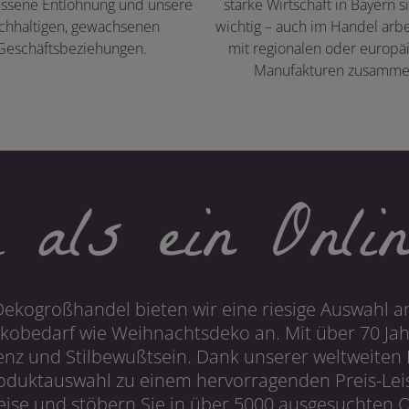
ssene Entlohnung und unsere
starke Wirtschaft in Bayern s
chhaltigen, gewachsenen
wichtig – auch im Handel arbe
Geschäftsbeziehungen.
mit regionalen oder europä
Manufakturen zusamme
 als ein Onlin
Dekogroßhandel bieten wir eine riesige Auswahl an
obedarf wie Weihnachtsdeko an. Mit über 70 Ja
 und Stilbewußtsein. Dank unserer weltweiten I
roduktauswahl zu einem hervorragenden Preis-Leis
ise und stöbern Sie in über 5000 ausgesuchten On