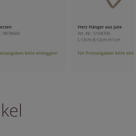
Herz Hänger aus Jute
Herzhänger mit S
Art.-Nr.: 5108700
Art.-Nr.: 5130200
L:13cm B:12cm H:1cm
L:18cm B:15cm H:1
Für Preisangaben bitte einloggen!
Für Preisangaben b
kel