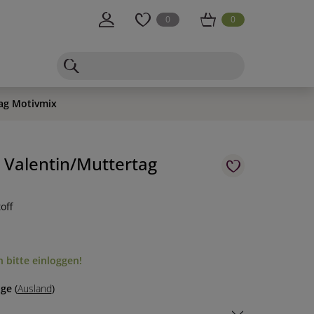
0
0
tag Motivmix
k Valentin/Muttertag
off
 bitte einloggen!
age
(
Ausland
)