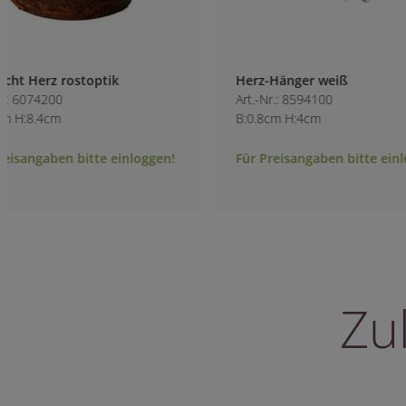
Herz-Hänger weiß
Birkenstreuteile 
Art.-Nr.: 8594100
Art.-Nr.: 8366600
B:0.8cm H:4cm
B:6cm
Für Preisangaben bitte einloggen!
Für Preisangaben 
Zu