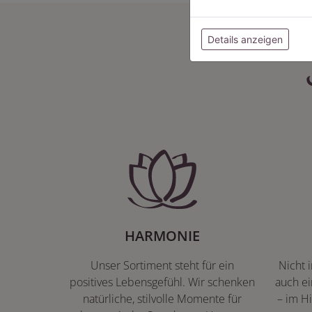
Details anzeigen
HARMONIE
Unser Sortiment steht für ein
Nicht 
positives Lebensgefühl. Wir schenken
auch ei
natürliche, stilvolle Momente für
– im Hi