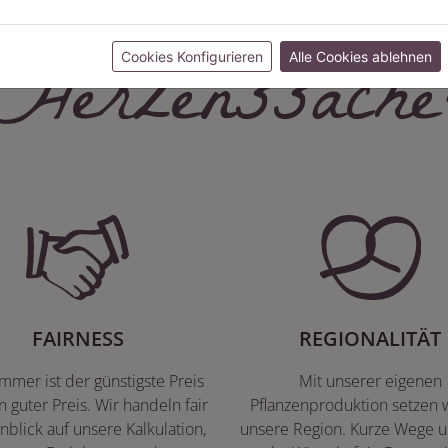
Herzenssache
Cookies Konfigurieren
Alle Cookies ablehnen
FAIRNESS
REGIONALITÄT
immer ist der günstigste Preis
Mit unserer eigenen
n guter Preis. Wir handeln fair
Pflanzenproduktion setzen w
nblick auf unsere Kalkulation,
unsere Region. Kurze Wege u