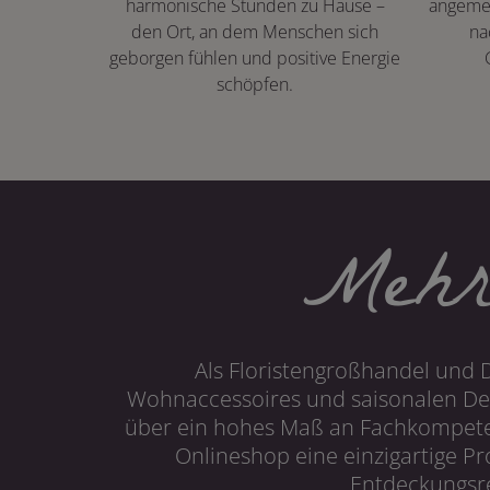
harmonische Stunden zu Hause –
angeme
den Ort, an dem Menschen sich
na
geborgen fühlen und positive Energie
schöpfen.
Mehr
Als Floristengroßhandel und 
Wohnaccessoires und saisonalen Dek
über ein hohes Maß an Fachkompetenz
Onlineshop eine einzigartige P
Entdeckungsre