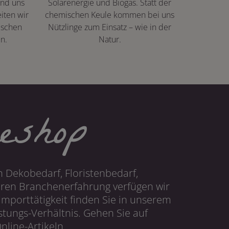
ind uns
Solarenergie und Biogas. Statt der
iten wir
chemischen Keule kommen bei uns
ischen
Nützlinge zum Einsatz – wie in der
n.
Natur.
eshop
 Dekobedarf, Floristenbedarf,
hren Branchenerfahrung verfügen wir
mporttätigkeit finden Sie in unserem
tungs-Verhältnis. Gehen Sie auf
line-Artikeln.