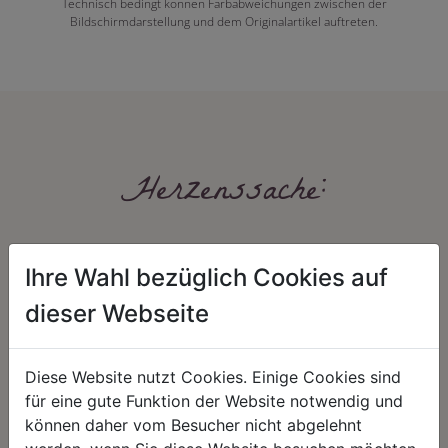
Technisch bedingt können Farbabweichungen zwischen der
Bildschirmdarstellung und dem Originalartikel auftreten.
Herzenssache:
Ihre Wahl bezüglich Cookies auf
dieser Webseite
Diese Website nutzt Cookies. Einige Cookies sind
HARMONIE
FAIRNESS
für eine gute Funktion der Website notwendig und
Unser Sortiment steht für ein
Nicht immer ist der günstigste Preis
können daher vom Besucher nicht abgelehnt
positives Lebensgefühl. Wir
auch ein guter Preis. Wir handeln