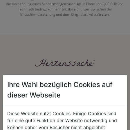
die Berechnung eines Mindermengenzuschlags in Höhe von 5,00 EUR vor.
Technisch bedingt können Farbabweichungen zwischen der
Bildschirmdarstellung und dem Originalartikel auftreten.
Herzenssache:
Ihre Wahl bezüglich Cookies auf
dieser Webseite
Diese Website nutzt Cookies. Einige Cookies sind
HARMONIE
FAIRNESS
für eine gute Funktion der Website notwendig und
können daher vom Besucher nicht abgelehnt
Unser Sortiment steht für ein
Nicht immer ist der günstigste Preis